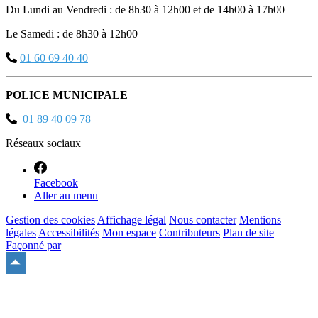
Du Lundi au Vendredi : de 8h30 à 12h00 et de 14h00 à 17h00
Le Samedi : de 8h30 à 12h00
01 60 69 40 40
POLICE MUNICIPALE
01 89 40 09 78
Réseaux sociaux
Facebook
Aller au menu
Gestion des cookies
Affichage légal
Nous contacter
Mentions
légales
Accessibilités
Mon espace
Contributeurs
Plan de site
Façonné par
Remonter
en
haut
du
site