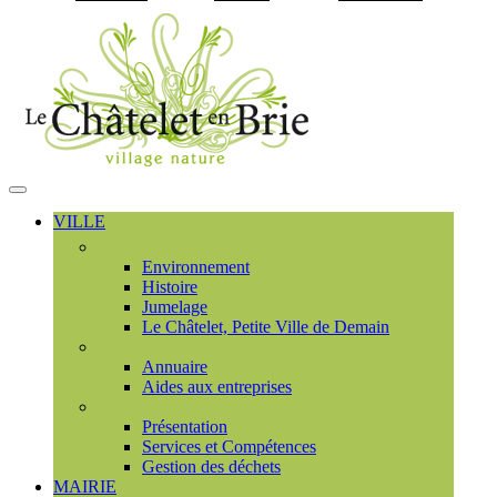
Visiter la page accueil du
MENU
PRINCIPAL
VILLE
Découvrir
Environnement
Histoire
Jumelage
Le Châtelet, Petite Ville de Demain
Commerces et entreprises
Annuaire
Aides aux entreprises
Communauté de communes
Présentation
Services et Compétences
Gestion des déchets
MAIRIE