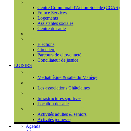
Social
Centre Communal d'Action Sociale (CCAS)
France Services
Logements
Assistantes sociales
Centre de santé
Urbanisme
Population
Elections
Cimetière
Parcours de citoyenneté
Conciliateur de justice
LOISIRS
Espace Culturel du Château
Médiathèque & salle du Manège
Associations
Les associations Châtelaines
Equipements
Infrastructures sportives
Location de salle
L'espace de vie sociale (CCAS)
Activités adultes & seniors
Activités jeunesse
Agenda