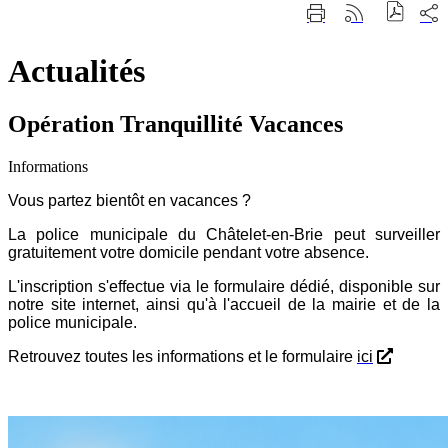
Fermer
Part
Imprimer
Générer
la
sur
cette
le
recherche
les
page
flux
rése
Actualités
RSS
soci
Opération Tranquillité Vacances
Informations
Vous partez bientôt en vacances ?
La police municipale du Châtelet-en-Brie peut surveiller
gratuitement votre domicile pendant votre absence.
L'inscription s'effectue via le formulaire dédié, disponible sur
notre site internet, ainsi qu'à l'accueil de la mairie et de la
police municipale.
Retrouvez toutes les informations et le formulaire
ici