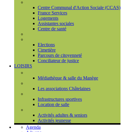
Social
Centre Communal d'Action Sociale (CCAS)
France Services
Logements
Assistantes sociales
Centre de santé
Urbanisme
Population
Elections
Cimetière
Parcours de citoyenneté
Conciliateur de justice
LOISIRS
Espace Culturel du Château
Médiathèque & salle du Manège
Associations
Les associations Châtelaines
Equipements
Infrastructures sportives
Location de salle
L'espace de vie sociale (CCAS)
Activités adultes & seniors
Activités jeunesse
Agenda