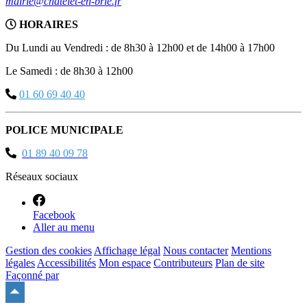
mairie@chatelet-en-brie.fr
HORAIRES
Du Lundi au Vendredi : de 8h30 à 12h00 et de 14h00 à 17h00
Le Samedi : de 8h30 à 12h00
01 60 69 40 40
POLICE MUNICIPALE
01 89 40 09 78
Réseaux sociaux
Facebook
Aller au menu
Gestion des cookies
Affichage légal
Nous contacter
Mentions
légales
Accessibilités
Mon espace
Contributeurs
Plan de site
Façonné par
Remonter
en