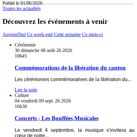
Publié le 01/06/2026
Toutes les actualités
Découvrez les événements à venir
Aujourd'hui
Ce week-end
Cette semaine
Ce mois-ci
En
Cérémonie
savoir
30
dimanche
08
août
26
2026
plus
10h45
sur
Commémorations
Commémorations de la libération du canton
de
la
Les cérémonies commémoratives de la libération du
...
libération
du
Lire la suite
canton
En
Culture
savoir
04
vendredi
09
sept.
26
2026
plus
16h30
sur
Concerts
Concerts - Les Bouffées Musicales
-
Les
Le vendredi 4 septembre, la musique s’invitera au
Bouffées
cœur de notre
...