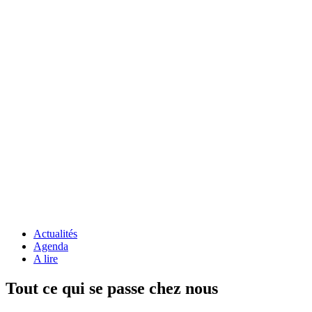
Guichet
Guichet
numérique
numérique |
|
Autorisations
Autorisations
d'urbanisme
d'urbanisme
Actualités
Agenda
A lire
Tout ce qui se passe chez nous