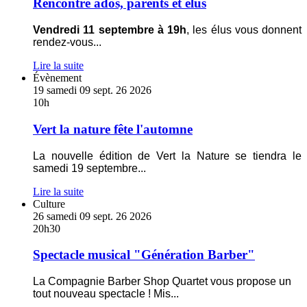
sur
Rencontre ados, parents et élus
Rencontre
ados,
Vendredi 11 septembre à 19h
, les élus vous donnent
parents
rendez-vous
...
et
élus
Lire la suite
En
Évènement
savoir
19
samedi
09
sept.
26
2026
plus
10h
sur
Vert
Vert la nature fête l'automne
la
nature
La nouvelle édition de Vert la Nature se tiendra le
fête
samedi 19 septembre
...
l'automne
Lire la suite
En
Culture
savoir
26
samedi
09
sept.
26
2026
plus
20h30
sur
Spectacle
Spectacle musical "Génération Barber"
musical
"Génération
La Compagnie Barber Shop Quartet vous propose un
Barber"
tout nouveau spectacle ! Mis
...