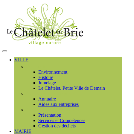
Visiter la page accueil du
MENU
PRINCIPAL
VILLE
Découvrir
Environnement
Histoire
Jumelage
Le Châtelet, Petite Ville de Demain
Commerces et entreprises
Annuaire
Aides aux entreprises
Communauté de communes
Présentation
Services et Compétences
Gestion des déchets
MAIRIE