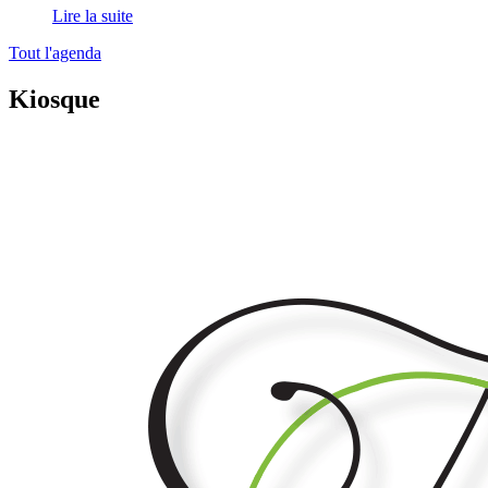
Lire la suite
Tout l'agenda
Kiosque
Vivre
au
Village
n°169