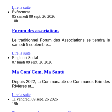
Musicales
Lire la suite
En
Évènement
savoir
05
samedi
09
sept.
26
2026
plus
10h
sur
Forum
Forum des associations
des
associations
Le traditionnel Forum des Associations se tiendra le
samedi 5 septembre
...
Lire la suite
En
Emploi et Social
savoir
07
lundi
09
sept.
26
2026
plus
sur
Ma Com'Com, Ma Santé
Ma
Com'Com,
Depuis 2022, la Communauté de Communes Brie des
Ma
Rivières et
...
Santé
Lire la suite
En
11
vendredi
09
sept.
26
2026
savoir
19h
plus