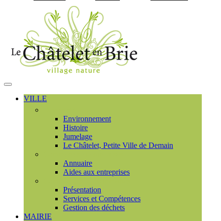
Visiter la page accueil du
MENU
PRINCIPAL
VILLE
Découvrir
Environnement
Histoire
Jumelage
Le Châtelet, Petite Ville de Demain
Commerces et entreprises
Annuaire
Aides aux entreprises
Communauté de communes
Présentation
Services et Compétences
Gestion des déchets
MAIRIE