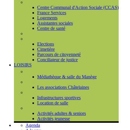
Social
Centre Communal d'Action Sociale (CCAS)
France Services
Logements
Assistantes sociales
Centre de santé
Urbanisme
Population
Elections
Cimetière
Parcours de citoyenneté
Conciliateur de justice
LOISIRS
Espace Culturel du Château
Médiathèque & salle du Manège
Associations
Les associations Châtelaines
Equipements
Infrastructures sportives
Location de salle
L'espace de vie sociale (CCAS)
Activités adultes & seniors
Activités jeunesse
Agenda