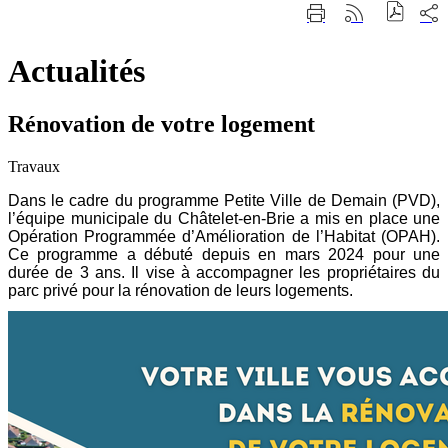
Fermer
Part
Imprimer
Générer
la
sur
cette
le
recherche
les
page
flux
rése
Actualités
RSS
soci
Rénovation de votre logement
Travaux
Dans le cadre du programme Petite Ville de Demain (PVD),
l’équipe municipale du Châtelet-en-Brie a mis en place une
Opération Programmée d’Amélioration de l’Habitat (OPAH).
Ce programme a débuté depuis en mars 2024 pour une
durée de 3 ans. Il vise à accompagner les propriétaires du
parc privé pour la rénovation de leurs logements.