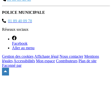
POLICE MUNICIPALE
01 89 40 09 78
Réseaux sociaux
Facebook
Aller au menu
Gestion des cookies
Affichage légal
Nous contacter
Mentions
légales
Accessibilités
Mon espace
Contributeurs
Plan de site
Façonné par
Remonter
en
haut
du
site