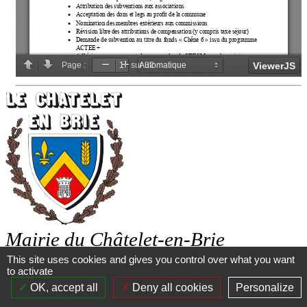
Mairie du Châtelet-en-Brie
Place de l'Hôtel de ville
This site uses cookies and gives you control over what you want
77820 Le Châtelet-en-Brie
to activate
Tél :
01 60 69 40 40
OK, accept all
Deny all cookies
Personalize
mairie@chatelet-en-brie.fr