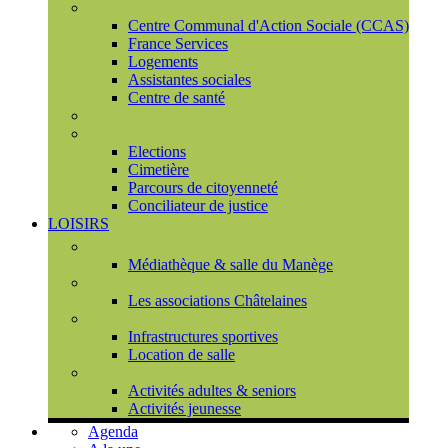
Social
Centre Communal d'Action Sociale (CCAS)
France Services
Logements
Assistantes sociales
Centre de santé
Urbanisme
Population
Elections
Cimetière
Parcours de citoyenneté
Conciliateur de justice
LOISIRS
Espace Culturel du Château
Médiathèque & salle du Manège
Associations
Les associations Châtelaines
Equipements
Infrastructures sportives
Location de salle
L'espace de vie sociale (CCAS)
Activités adultes & seniors
Activités jeunesse
Agenda