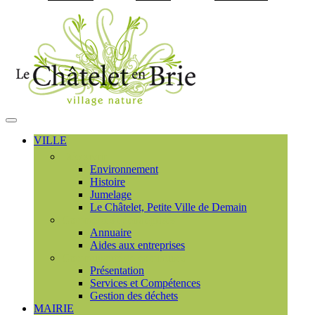
Visiter la page accueil du
MENU
PRINCIPAL
VILLE
Découvrir
Environnement
Histoire
Jumelage
Le Châtelet, Petite Ville de Demain
Commerces et entreprises
Annuaire
Aides aux entreprises
Communauté de communes
Présentation
Services et Compétences
Gestion des déchets
MAIRIE