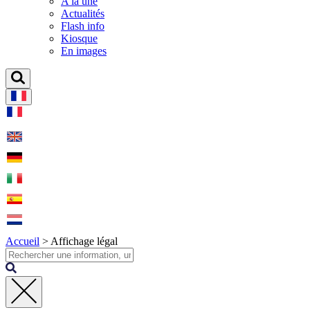
A la une
Actualités
Flash info
Kiosque
En images
Accueil
>
Affichage légal