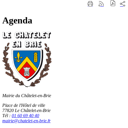
Fermer
Part
Imprimer
Générer
la
sur
cette
le
recherche
les
page
flux
rése
Agenda
RSS
soci
Mairie du Châtelet-en-Brie
Place de l'Hôtel de ville
77820 Le Châtelet-en-Brie
Tél :
01 60 69 40 40
mairie@chatelet-en-brie.fr