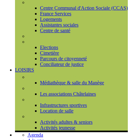
Social
Centre Communal d'Action Sociale (CCAS)
France Services
Logements
Assistantes sociales
Centre de santé
Urbanisme
Population
Elections
Cimetière
Parcours de citoyenneté
Conciliateur de justice
LOISIRS
Espace Culturel du Château
Médiathèque & salle du Manège
Associations
Les associations Châtelaines
Equipements
Infrastructures sportives
Location de salle
L'espace de vie sociale (CCAS)
Activités adultes & seniors
Activités jeunesse
Agenda