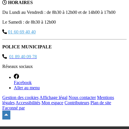
HORAIRES
Du Lundi au Vendredi : de 8h30 à 12h00 et de 14h00 à 17h00
Le Samedi : de 8h30 à 12h00
01 60 69 40 40
POLICE MUNICIPALE
01 89 40 09 78
Réseaux sociaux
Facebook
Aller au menu
Gestion des cookies
Affichage légal
Nous contacter
Mentions
légales
Accessibilités
Mon espace
Contributeurs
Plan de site
Façonné par
Remonter
en
haut
du