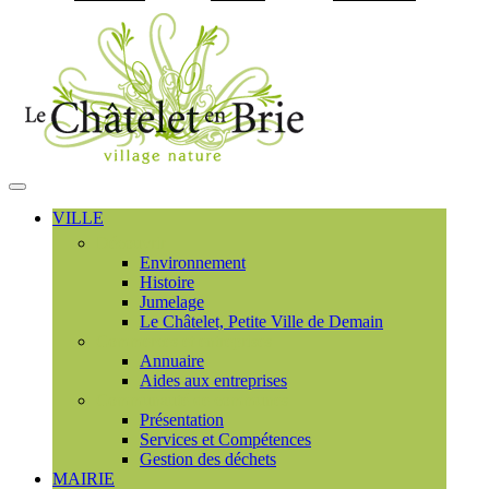
Visiter la page accueil du
MENU
PRINCIPAL
VILLE
Découvrir
Environnement
Histoire
Jumelage
Le Châtelet, Petite Ville de Demain
Commerces et entreprises
Annuaire
Aides aux entreprises
Communauté de communes
Présentation
Services et Compétences
Gestion des déchets
MAIRIE