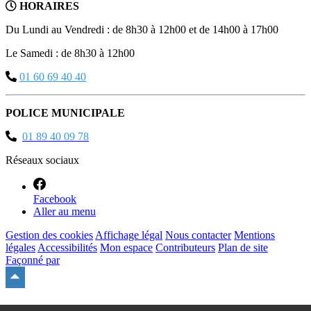
HORAIRES
Du Lundi au Vendredi : de 8h30 à 12h00 et de 14h00 à 17h00
Le Samedi : de 8h30 à 12h00
01 60 69 40 40
POLICE MUNICIPALE
01 89 40 09 78
Réseaux sociaux
Facebook
Aller au menu
Gestion des cookies
Affichage légal
Nous contacter
Mentions
légales
Accessibilités
Mon espace
Contributeurs
Plan de site
Façonné par
Remonter
en
haut
du