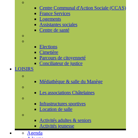
Social
Centre Communal d'Action Sociale (CCAS)
France Services
Logements
Assistantes sociales
Centre de santé
Urbanisme
Population
Elections
Cimetière
Parcours de citoyenneté
Conciliateur de justice
LOISIRS
Espace Culturel du Château
Médiathèque & salle du Manège
Associations
Les associations Châtelaines
Equipements
Infrastructures sportives
Location de salle
L'espace de vie sociale (CCAS)
Activités adultes & seniors
Activités jeunesse
Agenda