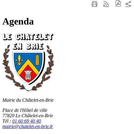
Fermer
Part
Imprimer
Générer
la
sur
cette
le
recherche
les
page
flux
rése
Agenda
RSS
soci
Mairie du Châtelet-en-Brie
Place de l'Hôtel de ville
77820 Le Châtelet-en-Brie
Tél :
01 60 69 40 40
mairie@chatelet-en-brie.fr