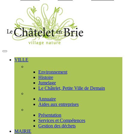
Visiter la page accueil du
MENU
PRINCIPAL
VILLE
Découvrir
Environnement
Histoire
Jumelage
Le Châtelet, Petite Ville de Demain
Commerces et entreprises
Annuaire
Aides aux entreprises
Communauté de communes
Présentation
Services et Compétences
Gestion des déchets
MAIRIE