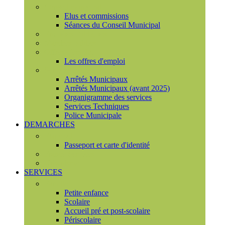
Conseil municipal
Elus et commissions
Séances du Conseil Municipal
Enquêtes Publiques
Marchés publics
Offres d'emploi
Les offres d'emploi
Services municipaux
Arrêtés Municipaux
Arrêtés Municipaux (avant 2025)
Organigramme des services
Services Techniques
Police Municipale
DEMARCHES
Etat civil
Passeport et carte d'identité
France Services
Urbanisme
SERVICES
Famille
Petite enfance
Scolaire
Accueil pré et post-scolaire
Périscolaire