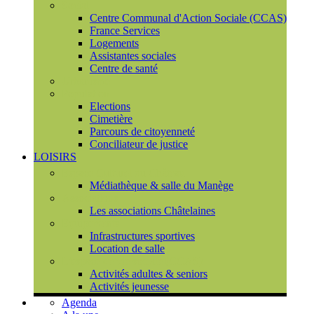
Social
Centre Communal d'Action Sociale (CCAS)
France Services
Logements
Assistantes sociales
Centre de santé
Urbanisme
Population
Elections
Cimetière
Parcours de citoyenneté
Conciliateur de justice
LOISIRS
Espace Culturel du Château
Médiathèque & salle du Manège
Associations
Les associations Châtelaines
Equipements
Infrastructures sportives
Location de salle
L'espace de vie sociale (CCAS)
Activités adultes & seniors
Activités jeunesse
Agenda