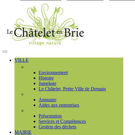
Visiter la page accueil du
MENU
PRINCIPAL
VILLE
Découvrir
Environnement
Histoire
Jumelage
Le Châtelet, Petite Ville de Demain
Commerces et entreprises
Annuaire
Aides aux entreprises
Communauté de communes
Présentation
Services et Compétences
Gestion des déchets
MAIRIE