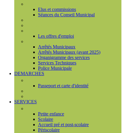
Conseil municipal
Elus et commissions
Séances du Conseil Municipal
Enquêtes Publiques
Marchés publics
Offres d'emploi
Les offres d'emploi
Services municipaux
Arrêtés Municipaux
Arrêtés Municipaux (avant 2025)
Organigramme des services
Services Techniques
Police Municipale
DEMARCHES
Etat civil
Passeport et carte d'identité
France Services
Urbanisme
SERVICES
Famille
Petite enfance
Scolaire
Accueil pré et post-scolaire
Périscolaire