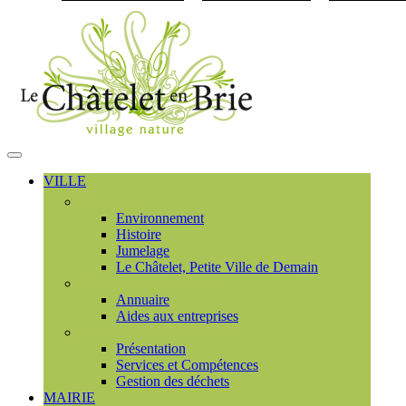
Visiter la page accueil du
MENU
PRINCIPAL
VILLE
Découvrir
Environnement
Histoire
Jumelage
Le Châtelet, Petite Ville de Demain
Commerces et entreprises
Annuaire
Aides aux entreprises
Communauté de communes
Présentation
Services et Compétences
Gestion des déchets
MAIRIE