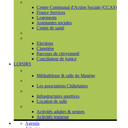
Social
Centre Communal d'Action Sociale (CCAS)
France Services
Logements
Assistantes sociales
Centre de santé
Urbanisme
Population
Elections
Cimetière
Parcours de citoyenneté
Conciliateur de justice
LOISIRS
Espace Culturel du Château
Médiathèque & salle du Manège
Associations
Les associations Châtelaines
Equipements
Infrastructures sportives
Location de salle
L'espace de vie sociale (CCAS)
Activités adultes & seniors
Activités jeunesse
Agenda