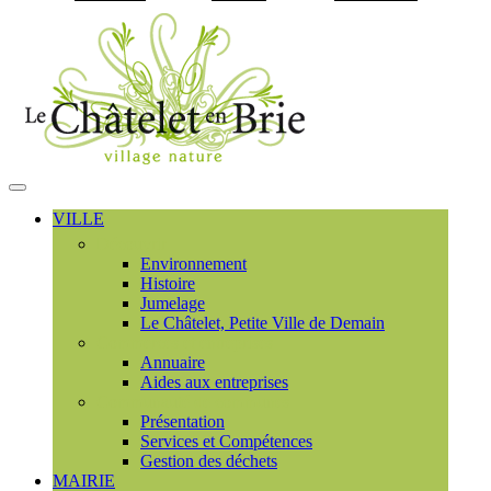
Visiter la page accueil du
MENU
PRINCIPAL
VILLE
Découvrir
Environnement
Histoire
Jumelage
Le Châtelet, Petite Ville de Demain
Commerces et entreprises
Annuaire
Aides aux entreprises
Communauté de communes
Présentation
Services et Compétences
Gestion des déchets
MAIRIE