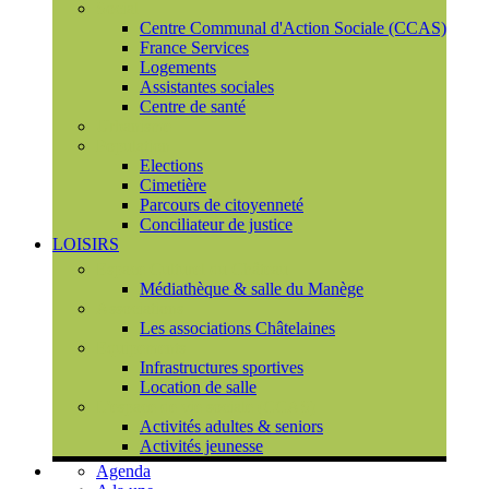
Social
Centre Communal d'Action Sociale (CCAS)
France Services
Logements
Assistantes sociales
Centre de santé
Urbanisme
Population
Elections
Cimetière
Parcours de citoyenneté
Conciliateur de justice
LOISIRS
Espace Culturel du Château
Médiathèque & salle du Manège
Associations
Les associations Châtelaines
Equipements
Infrastructures sportives
Location de salle
L'espace de vie sociale (CCAS)
Activités adultes & seniors
Activités jeunesse
Agenda