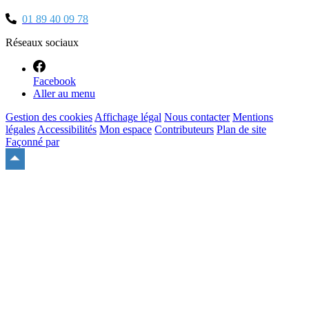
01 89 40 09 78
Réseaux sociaux
Facebook
Aller au menu
Gestion des cookies
Affichage légal
Nous contacter
Mentions
légales
Accessibilités
Mon espace
Contributeurs
Plan de site
Façonné par
Remonter
en
haut
du
site