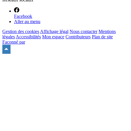
Facebook
Aller au menu
Gestion des cookies
Affichage légal
Nous contacter
Mentions
légales
Accessibilités
Mon espace
Contributeurs
Plan de site
Façonné par
Remonter
en
haut
du
site