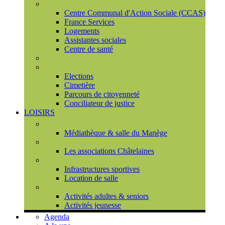
Social
Centre Communal d'Action Sociale (CCAS)
France Services
Logements
Assistantes sociales
Centre de santé
Urbanisme
Population
Elections
Cimetière
Parcours de citoyenneté
Conciliateur de justice
LOISIRS
Espace Culturel du Château
Médiathèque & salle du Manège
Associations
Les associations Châtelaines
Equipements
Infrastructures sportives
Location de salle
L'espace de vie sociale (CCAS)
Activités adultes & seniors
Activités jeunesse
Agenda