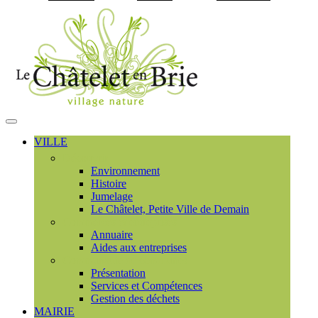
Visiter la page accueil du
MENU
PRINCIPAL
VILLE
Découvrir
Environnement
Histoire
Jumelage
Le Châtelet, Petite Ville de Demain
Commerces et entreprises
Annuaire
Aides aux entreprises
Communauté de communes
Présentation
Services et Compétences
Gestion des déchets
MAIRIE