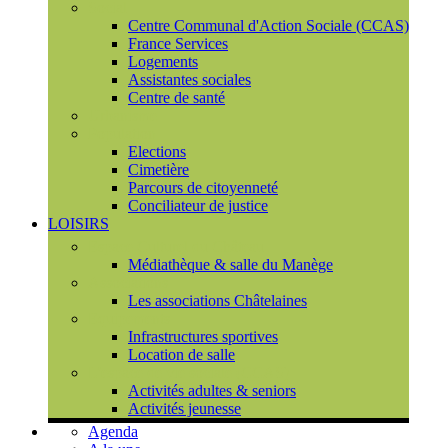
Social
Centre Communal d'Action Sociale (CCAS)
France Services
Logements
Assistantes sociales
Centre de santé
Urbanisme
Population
Elections
Cimetière
Parcours de citoyenneté
Conciliateur de justice
LOISIRS
Espace Culturel du Château
Médiathèque & salle du Manège
Associations
Les associations Châtelaines
Equipements
Infrastructures sportives
Location de salle
L'espace de vie sociale (CCAS)
Activités adultes & seniors
Activités jeunesse
Agenda