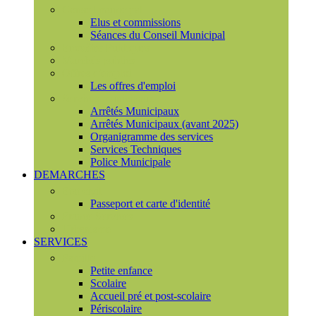
Conseil municipal
Elus et commissions
Séances du Conseil Municipal
Enquêtes Publiques
Marchés publics
Offres d'emploi
Les offres d'emploi
Services municipaux
Arrêtés Municipaux
Arrêtés Municipaux (avant 2025)
Organigramme des services
Services Techniques
Police Municipale
DEMARCHES
Etat civil
Passeport et carte d'identité
France Services
Urbanisme
SERVICES
Famille
Petite enfance
Scolaire
Accueil pré et post-scolaire
Périscolaire