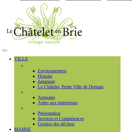
Visiter la page accueil du
MENU
PRINCIPAL
VILLE
Découvrir
Environnement
Histoire
Jumelage
Le Châtelet, Petite Ville de Demain
Commerces et entreprises
Annuaire
Aides aux entreprises
Communauté de communes
Présentation
Services et Compétences
Gestion des déchets
MAIRIE