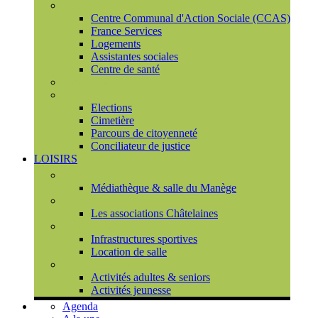
Social
Centre Communal d'Action Sociale (CCAS)
France Services
Logements
Assistantes sociales
Centre de santé
Urbanisme
Population
Elections
Cimetière
Parcours de citoyenneté
Conciliateur de justice
LOISIRS
Espace Culturel du Château
Médiathèque & salle du Manège
Associations
Les associations Châtelaines
Equipements
Infrastructures sportives
Location de salle
L'espace de vie sociale (CCAS)
Activités adultes & seniors
Activités jeunesse
Agenda