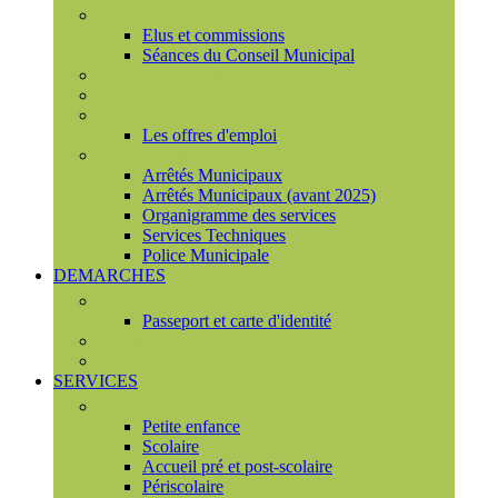
Conseil municipal
Elus et commissions
Séances du Conseil Municipal
Enquêtes Publiques
Marchés publics
Offres d'emploi
Les offres d'emploi
Services municipaux
Arrêtés Municipaux
Arrêtés Municipaux (avant 2025)
Organigramme des services
Services Techniques
Police Municipale
DEMARCHES
Etat civil
Passeport et carte d'identité
France Services
Urbanisme
SERVICES
Famille
Petite enfance
Scolaire
Accueil pré et post-scolaire
Périscolaire