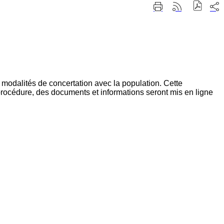
Part
Imprimer
Générer
sur
cette
le
les
page
flux
rése
RSS
soci
 modalités de concertation avec la population. Cette
procédure, des documents et informations seront mis en ligne