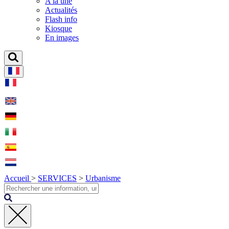
A la une
Actualités
Flash info
Kiosque
En images
Accueil
>
SERVICES
>
Urbanisme