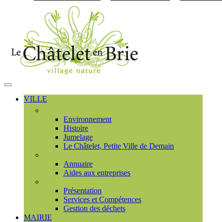
Visiter la page accueil du
MENU
PRINCIPAL
VILLE
Découvrir
Environnement
Histoire
Jumelage
Le Châtelet, Petite Ville de Demain
Commerces et entreprises
Annuaire
Aides aux entreprises
Communauté de communes
Présentation
Services et Compétences
Gestion des déchets
MAIRIE