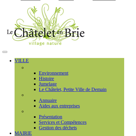
Visiter la page accueil du
MENU
PRINCIPAL
VILLE
Découvrir
Environnement
Histoire
Jumelage
Le Châtelet, Petite Ville de Demain
Commerces et entreprises
Annuaire
Aides aux entreprises
Communauté de communes
Présentation
Services et Compétences
Gestion des déchets
MAIRIE