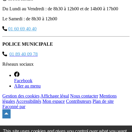
Du Lundi au Vendredi : de 8h30 à 12h00 et de 14h00 à 17h00
Le Samedi : de 8h30 à 12h00
01 60 69 40 40
POLICE MUNICIPALE
01 89 40 09 78
Réseaux sociaux
Facebook
Aller au menu
Gestion des cookies
Affichage légal
Nous contacter
Mentions
légales
Accessibilités
Mon espace
Contributeurs
Plan de site
Façonné par
Remonter
en
haut
du
This site uses cookies and gives you control over what you want