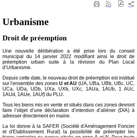
Fermer
Part
Imprimer
Générer
la
sur
cette
le
recherche
les
page
flux
rése
Urbanisme
RSS
soci
Droit de préemption
Une nouvelle délibération a été prise lors du conseil
municipal du 14 janvier 2022 modifiant ainsi le droit de
préemption urbain suite à la révision du Plan Local
d’Urbanisme.
Depuis cette date, le nouveau droit de préemption est institué
sur l'ensemble des zones
U et AU
(UA, UBa, UBb, UBc, UC,
UCa, UDa, UDb, UXa, UXb, UXc, 1AUa, 1AUb, 1 AUc,
1AUd, 1AUe, 1AUf) du PLU.
Tous les biens mis en vente et situés dans ces zones devront
faire l’objet d’une déclaration d’intention d’aliéner (DIA) à
adresser directement en mairie.
La loi donne à la SAFER (Société d'Aménagement Foncier
et d'Etablissement Rural) la possibilité de préempter les