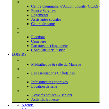
Social
Centre Communal d'Action Sociale (CCAS)
France Services
Logements
Assistantes sociales
Centre de santé
Urbanisme
Population
Elections
Cimetière
Parcours de citoyenneté
Conciliateur de justice
LOISIRS
Espace Culturel du Château
Médiathèque & salle du Manège
Associations
Les associations Châtelaines
Equipements
Infrastructures sportives
Location de salle
L'espace de vie sociale (CCAS)
Activités adultes & seniors
Activités jeunesse
Agenda