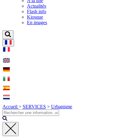
A la une
Actualités
Flash info
Kiosque
En images
Accueil
>
SERVICES
>
Urbanisme