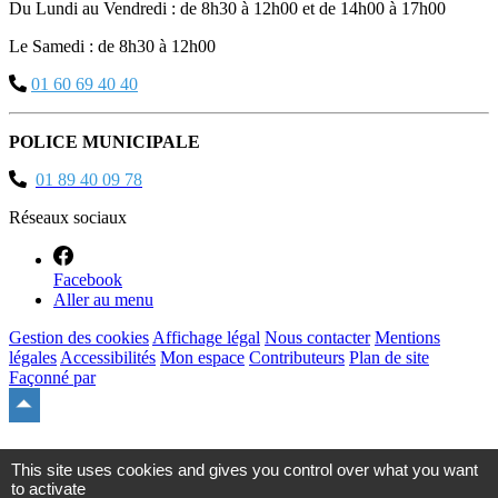
Du Lundi au Vendredi : de 8h30 à 12h00 et de 14h00 à 17h00
Le Samedi : de 8h30 à 12h00
01 60 69 40 40
POLICE MUNICIPALE
01 89 40 09 78
Réseaux sociaux
Facebook
Aller au menu
Gestion des cookies
Affichage légal
Nous contacter
Mentions
légales
Accessibilités
Mon espace
Contributeurs
Plan de site
Façonné par
Remonter
en
haut
du
This site uses cookies and gives you control over what you want
site
to activate