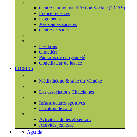
Social
Centre Communal d'Action Sociale (CCAS)
France Services
Logements
Assistantes sociales
Centre de santé
Urbanisme
Population
Elections
Cimetière
Parcours de citoyenneté
Conciliateur de justice
LOISIRS
Espace Culturel du Château
Médiathèque & salle du Manège
Associations
Les associations Châtelaines
Equipements
Infrastructures sportives
Location de salle
L'espace de vie sociale (CCAS)
Activités adultes & seniors
Activités jeunesse
Agenda