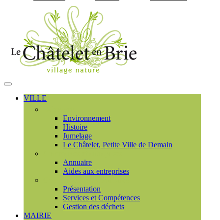
Visiter la page accueil du
MENU
PRINCIPAL
VILLE
Découvrir
Environnement
Histoire
Jumelage
Le Châtelet, Petite Ville de Demain
Commerces et entreprises
Annuaire
Aides aux entreprises
Communauté de communes
Présentation
Services et Compétences
Gestion des déchets
MAIRIE