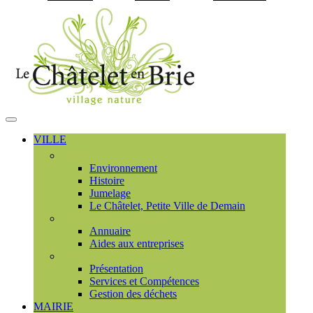
Visiter la page accueil du
MENU
PRINCIPAL
VILLE
Découvrir
Environnement
Histoire
Jumelage
Le Châtelet, Petite Ville de Demain
Commerces et entreprises
Annuaire
Aides aux entreprises
Communauté de communes
Présentation
Services et Compétences
Gestion des déchets
MAIRIE