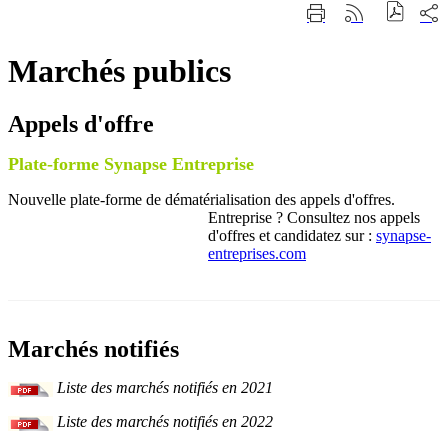
Fermer
Part
Imprimer
Générer
la
sur
cette
le
recherche
les
page
flux
rése
Marchés publics
RSS
soci
Appels d'offre
Plate-forme Synapse Entreprise
Nouvelle plate-forme de dématérialisation des appels d'offres.
Entreprise ? Consultez nos appels
d'offres et candidatez sur :
synapse-
entreprises.com
Marchés notifiés
Liste des marchés notifiés en 2021
Liste des marchés notifiés en 2022