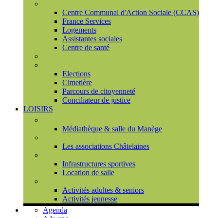
Social
Centre Communal d'Action Sociale (CCAS)
France Services
Logements
Assistantes sociales
Centre de santé
Urbanisme
Population
Elections
Cimetière
Parcours de citoyenneté
Conciliateur de justice
LOISIRS
Espace Culturel du Château
Médiathèque & salle du Manège
Associations
Les associations Châtelaines
Equipements
Infrastructures sportives
Location de salle
L'espace de vie sociale (CCAS)
Activités adultes & seniors
Activités jeunesse
Agenda