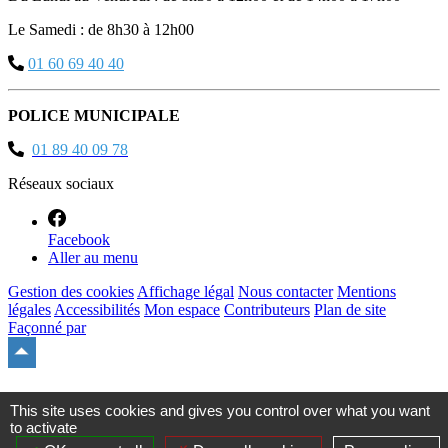
Le Samedi : de 8h30 à 12h00
01 60 69 40 40
POLICE MUNICIPALE
01 89 40 09 78
Réseaux sociaux
Facebook
Aller au menu
Gestion des cookies
Affichage légal
Nous contacter
Mentions
légales
Accessibilités
Mon espace
Contributeurs
Plan de site
Façonné par
Remonter
en
haut
du
This site uses cookies and gives you control over what you want
site
to activate