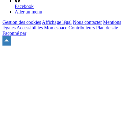
Facebook
Aller au menu
Gestion des cookies
Affichage légal
Nous contacter
Mentions
légales
Accessibilités
Mon espace
Contributeurs
Plan de site
Façonné par
Remonter
en
haut
du
site