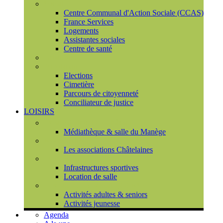
Social
Centre Communal d'Action Sociale (CCAS)
France Services
Logements
Assistantes sociales
Centre de santé
Urbanisme
Population
Elections
Cimetière
Parcours de citoyenneté
Conciliateur de justice
LOISIRS
Espace Culturel du Château
Médiathèque & salle du Manège
Associations
Les associations Châtelaines
Equipements
Infrastructures sportives
Location de salle
L'espace de vie sociale (CCAS)
Activités adultes & seniors
Activités jeunesse
Agenda