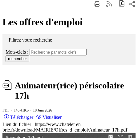
Fermer
Part
Imprimer
Générer
la
sur
cette
le
recherche
les
page
flux
rése
Les offres d'emploi
RSS
soci
Filtrez votre recherche
Mots-clefs :
rechercher
Animateur(rice) périscolaire
17h
PDF
146.41Ko
10 Juin 2026
Télécharger
Visualiser
Lien du fichier : https://www.chatelet-en-
brie.fr/download/MAIRIE/Offres_d_emploi/Animateur_17h.pdf