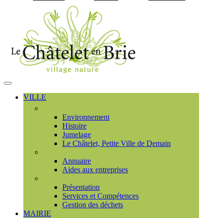
Visiter la page accueil du
MENU
PRINCIPAL
VILLE
Découvrir
Environnement
Histoire
Jumelage
Le Châtelet, Petite Ville de Demain
Commerces et entreprises
Annuaire
Aides aux entreprises
Communauté de communes
Présentation
Services et Compétences
Gestion des déchets
MAIRIE