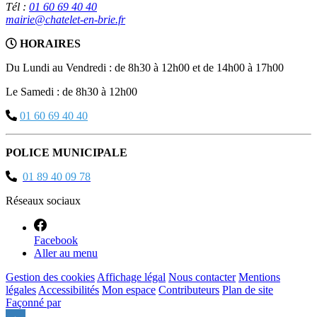
Tél :
01 60 69 40 40
mairie@chatelet-en-brie.fr
HORAIRES
Du Lundi au Vendredi : de 8h30 à 12h00 et de 14h00 à 17h00
Le Samedi : de 8h30 à 12h00
01 60 69 40 40
POLICE MUNICIPALE
01 89 40 09 78
Réseaux sociaux
Facebook
Aller au menu
Gestion des cookies
Affichage légal
Nous contacter
Mentions
légales
Accessibilités
Mon espace
Contributeurs
Plan de site
Façonné par
Remonter