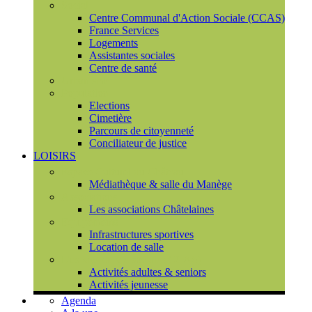
Social
Centre Communal d'Action Sociale (CCAS)
France Services
Logements
Assistantes sociales
Centre de santé
Urbanisme
Population
Elections
Cimetière
Parcours de citoyenneté
Conciliateur de justice
LOISIRS
Espace Culturel du Château
Médiathèque & salle du Manège
Associations
Les associations Châtelaines
Equipements
Infrastructures sportives
Location de salle
L'espace de vie sociale (CCAS)
Activités adultes & seniors
Activités jeunesse
Agenda