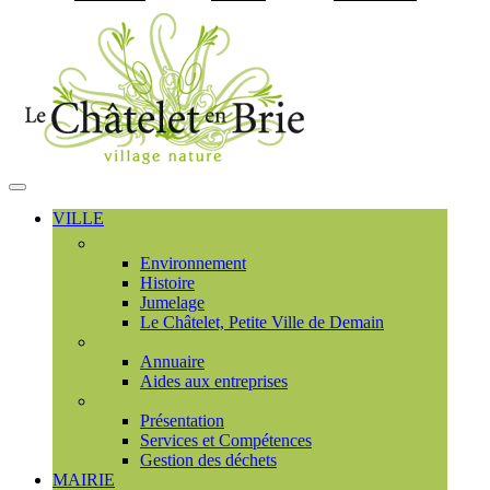
Visiter la page accueil du
MENU
PRINCIPAL
VILLE
Découvrir
Environnement
Histoire
Jumelage
Le Châtelet, Petite Ville de Demain
Commerces et entreprises
Annuaire
Aides aux entreprises
Communauté de communes
Présentation
Services et Compétences
Gestion des déchets
MAIRIE