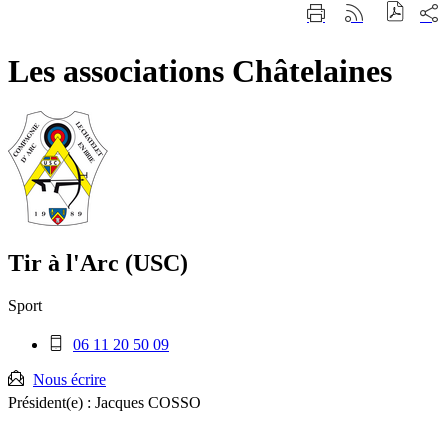
Fermer
Part
Imprimer
Générer
la
sur
cette
le
recherche
les
page
flux
rése
Les associations Châtelaines
RSS
soci
Tir à l'Arc (USC)
Sport
Téléphone
06 11 20 50 09
mobile
:
Nous écrire
Président(e) :
Jacques COSSO