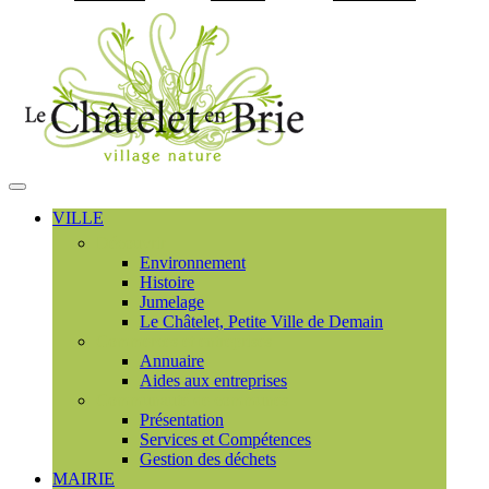
Visiter la page accueil du
MENU
PRINCIPAL
VILLE
Découvrir
Environnement
Histoire
Jumelage
Le Châtelet, Petite Ville de Demain
Commerces et entreprises
Annuaire
Aides aux entreprises
Communauté de communes
Présentation
Services et Compétences
Gestion des déchets
MAIRIE