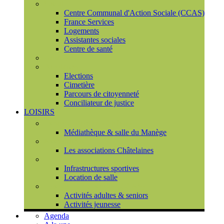
Social
Centre Communal d'Action Sociale (CCAS)
France Services
Logements
Assistantes sociales
Centre de santé
Urbanisme
Population
Elections
Cimetière
Parcours de citoyenneté
Conciliateur de justice
LOISIRS
Espace Culturel du Château
Médiathèque & salle du Manège
Associations
Les associations Châtelaines
Equipements
Infrastructures sportives
Location de salle
L'espace de vie sociale (CCAS)
Activités adultes & seniors
Activités jeunesse
Agenda