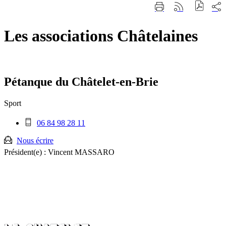
Fermer
Part
Imprimer
Générer
la
sur
cette
le
recherche
les
page
flux
rése
Les associations Châtelaines
RSS
soci
Pétanque du Châtelet-en-Brie
Sport
Téléphone
06 84 98 28 11
mobile
:
Nous écrire
Président(e) :
Vincent MASSARO