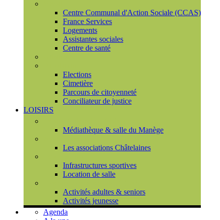
Social
Centre Communal d'Action Sociale (CCAS)
France Services
Logements
Assistantes sociales
Centre de santé
Urbanisme
Population
Elections
Cimetière
Parcours de citoyenneté
Conciliateur de justice
LOISIRS
Espace Culturel du Château
Médiathèque & salle du Manège
Associations
Les associations Châtelaines
Equipements
Infrastructures sportives
Location de salle
L'espace de vie sociale (CCAS)
Activités adultes & seniors
Activités jeunesse
Agenda