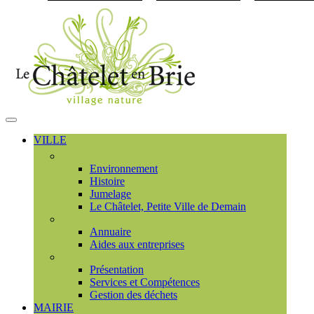
Visiter la page accueil du
MENU
PRINCIPAL
VILLE
Découvrir
Environnement
Histoire
Jumelage
Le Châtelet, Petite Ville de Demain
Commerces et entreprises
Annuaire
Aides aux entreprises
Communauté de communes
Présentation
Services et Compétences
Gestion des déchets
MAIRIE