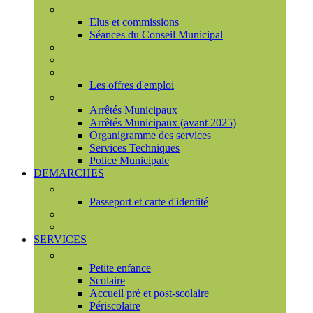
Conseil municipal
Elus et commissions
Séances du Conseil Municipal
Enquêtes Publiques
Marchés publics
Offres d'emploi
Les offres d'emploi
Services municipaux
Arrêtés Municipaux
Arrêtés Municipaux (avant 2025)
Organigramme des services
Services Techniques
Police Municipale
DEMARCHES
Etat civil
Passeport et carte d'identité
France Services
Urbanisme
SERVICES
Famille
Petite enfance
Scolaire
Accueil pré et post-scolaire
Périscolaire