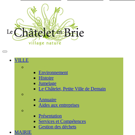
Visiter la page accueil du
MENU
PRINCIPAL
VILLE
Découvrir
Environnement
Histoire
Jumelage
Le Châtelet, Petite Ville de Demain
Commerces et entreprises
Annuaire
Aides aux entreprises
Communauté de communes
Présentation
Services et Compétences
Gestion des déchets
MAIRIE