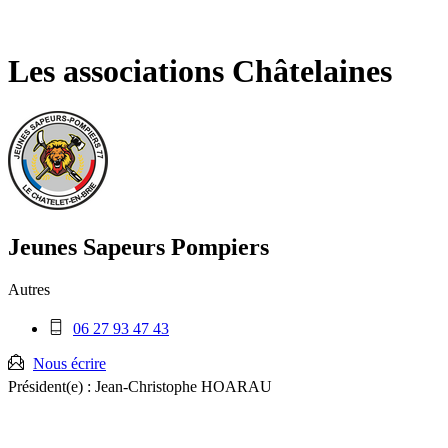
Fermer
la
recherche
Les associations Châtelaines
Jeunes Sapeurs Pompiers
Autres
Téléphone
06 27 93 47 43
mobile
:
Nous écrire
Président(e) :
Jean-Christophe HOARAU