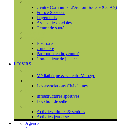
Social
Centre Communal d'Action Sociale (CCAS)
France Services
Logements
Assistantes sociales
Centre de santé
Urbanisme
Population
Elections
Cimetière
Parcours de citoyenneté
Conciliateur de justice
LOISIRS
Espace Culturel du Château
Médiathèque & salle du Manège
Associations
Les associations Châtelaines
Equipements
Infrastructures sportives
Location de salle
L'espace de vie sociale (CCAS)
Activités adultes & seniors
Activités jeunesse
Agenda