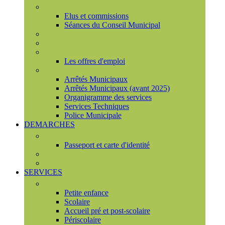
Conseil municipal
Elus et commissions
Séances du Conseil Municipal
Enquêtes Publiques
Marchés publics
Offres d'emploi
Les offres d'emploi
Services municipaux
Arrêtés Municipaux
Arrêtés Municipaux (avant 2025)
Organigramme des services
Services Techniques
Police Municipale
DEMARCHES
Etat civil
Passeport et carte d'identité
France Services
Urbanisme
SERVICES
Famille
Petite enfance
Scolaire
Accueil pré et post-scolaire
Périscolaire