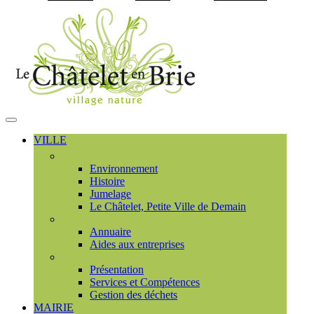
Visiter la page accueil du
MENU
PRINCIPAL
VILLE
Découvrir
Environnement
Histoire
Jumelage
Le Châtelet, Petite Ville de Demain
Commerces et entreprises
Annuaire
Aides aux entreprises
Communauté de communes
Présentation
Services et Compétences
Gestion des déchets
MAIRIE