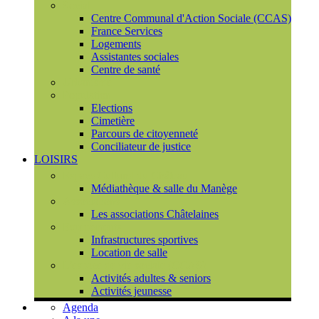
Social
Centre Communal d'Action Sociale (CCAS)
France Services
Logements
Assistantes sociales
Centre de santé
Urbanisme
Population
Elections
Cimetière
Parcours de citoyenneté
Conciliateur de justice
LOISIRS
Espace Culturel du Château
Médiathèque & salle du Manège
Associations
Les associations Châtelaines
Equipements
Infrastructures sportives
Location de salle
L'espace de vie sociale (CCAS)
Activités adultes & seniors
Activités jeunesse
Agenda