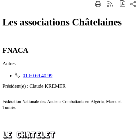
Fermer
Part
Imprimer
Générer
la
sur
cette
le
recherche
les
page
flux
rése
Les associations Châtelaines
RSS
soci
FNACA
Autres
Téléphone
01 60 69 40 99
fixe
Président(e) :
:
Claude KREMER
Fédération Nationale des Anciens Combattants en Algérie, Maroc et
Tunisie.