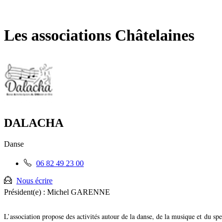
Fermer
la
recherche
Les associations Châtelaines
DALACHA
Danse
Téléphone
06 82 49 23 00
fixe
:
Nous écrire
Président(e) :
Michel GARENNE
L’association propose des activités autour de la danse, de la musique et du spe