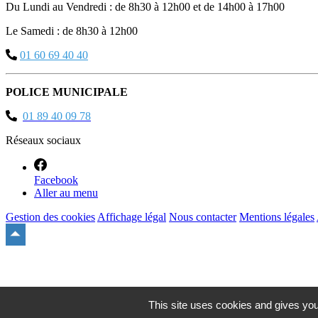
Du Lundi au Vendredi : de 8h30 à 12h00 et de 14h00 à 17h00
Le Samedi : de 8h30 à 12h00
01 60 69 40 40
POLICE MUNICIPALE
01 89 40 09 78
Réseaux sociaux
Facebook
Aller au menu
Gestion des cookies
Affichage légal
Nous contacter
Mentions légales
Remonter
en
haut
du
site
This site uses cookies and gives you