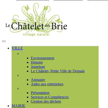
Visiter la page accueil du
MENU
PRINCIPAL
VILLE
Découvrir
Environnement
Histoire
Jumelage
Le Châtelet, Petite Ville de Demain
Commerces et entreprises
Annuaire
Aides aux entreprises
Communauté de communes
Présentation
Services et Compétences
Gestion des déchets
MAIRIE