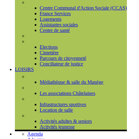
Social
Centre Communal d'Action Sociale (CCAS)
France Services
Logements
Assistantes sociales
Centre de santé
Urbanisme
Population
Elections
Cimetière
Parcours de citoyenneté
Conciliateur de justice
LOISIRS
Espace Culturel du Château
Médiathèque & salle du Manège
Associations
Les associations Châtelaines
Equipements
Infrastructures sportives
Location de salle
L'espace de vie sociale (CCAS)
Activités adultes & seniors
Activités jeunesse
Agenda