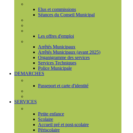
Conseil municipal
Elus et commissions
Séances du Conseil Municipal
Enquêtes Publiques
Marchés publics
Offres d'emploi
Les offres d'emploi
Services municipaux
Arrêtés Municipaux
Arrêtés Municipaux (avant 2025)
Organigramme des services
Services Techniques
Police Municipale
DEMARCHES
Etat civil
Passeport et carte d'identité
France Services
Urbanisme
SERVICES
Famille
Petite enfance
Scolaire
Accueil pré et post-scolaire
Périscolaire