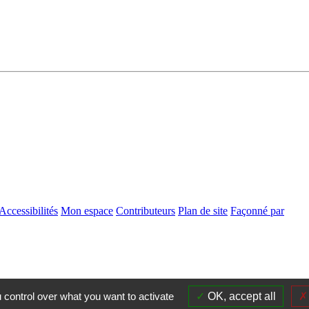
Accessibilités
Mon espace
Contributeurs
Plan de site
Façonné par
 control over what you want to activate
OK, accept all