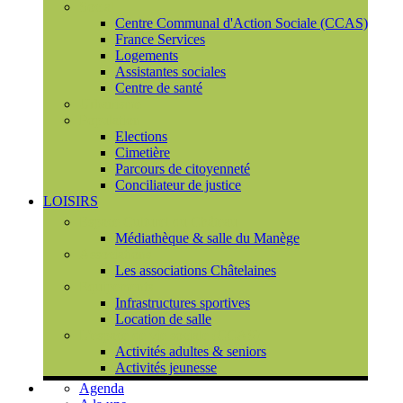
Social
Centre Communal d'Action Sociale (CCAS)
France Services
Logements
Assistantes sociales
Centre de santé
Urbanisme
Population
Elections
Cimetière
Parcours de citoyenneté
Conciliateur de justice
LOISIRS
Espace Culturel du Château
Médiathèque & salle du Manège
Associations
Les associations Châtelaines
Equipements
Infrastructures sportives
Location de salle
L'espace de vie sociale (CCAS)
Activités adultes & seniors
Activités jeunesse
Agenda