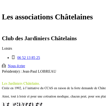
Fermer
la
recherche
Les associations Châtelaines
Club des Jardiniers Châtelains
Loisirs
Téléphone
06 52 13 85 25
mobile
:
Nous écrire
Président(e) :
Jean-Paul LOBREAU
Les Jardiniers Châtelains.
Créée en 1992, à l’initiative du CCAS en raison de la forte demande de Châtel
Ainsi, tout à loisir et pour une cotisation modique, chacun peut, pour son plais