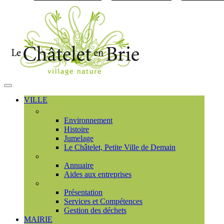
Visiter la page accueil du
MENU
PRINCIPAL
VILLE
Découvrir
Environnement
Histoire
Jumelage
Le Châtelet, Petite Ville de Demain
Commerces et entreprises
Annuaire
Aides aux entreprises
Communauté de communes
Présentation
Services et Compétences
Gestion des déchets
MAIRIE