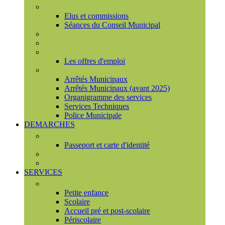
Conseil municipal
Elus et commissions
Séances du Conseil Municipal
Enquêtes Publiques
Marchés publics
Offres d'emploi
Les offres d'emploi
Services municipaux
Arrêtés Municipaux
Arrêtés Municipaux (avant 2025)
Organigramme des services
Services Techniques
Police Municipale
DEMARCHES
Etat civil
Passeport et carte d'identité
France Services
Urbanisme
SERVICES
Famille
Petite enfance
Scolaire
Accueil pré et post-scolaire
Périscolaire