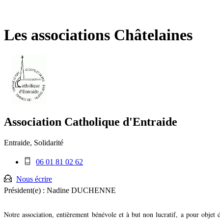
Fermer
la
recherche
Les associations Châtelaines
Association Catholique d'Entraide
Entraide, Solidarité
Téléphone
06 01 81 02 62
mobile
:
Nous écrire
Président(e) :
Nadine DUCHENNE
Notre association, entièrement bénévole et à but non lucratif, a pour objet d