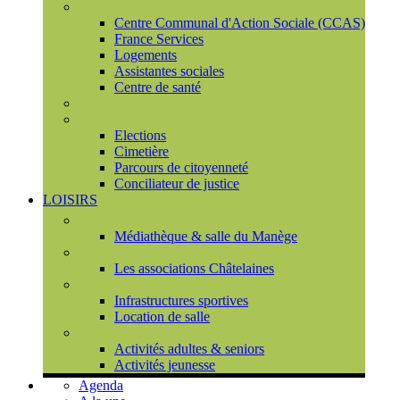
Social
Centre Communal d'Action Sociale (CCAS)
France Services
Logements
Assistantes sociales
Centre de santé
Urbanisme
Population
Elections
Cimetière
Parcours de citoyenneté
Conciliateur de justice
LOISIRS
Espace Culturel du Château
Médiathèque & salle du Manège
Associations
Les associations Châtelaines
Equipements
Infrastructures sportives
Location de salle
L'espace de vie sociale (CCAS)
Activités adultes & seniors
Activités jeunesse
Agenda