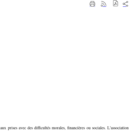
Part
Imprimer
Générer
sur
cette
le
les
page
flux
rése
RSS
soci
ux prises avec des difficultés morales, financières ou sociales. L'association