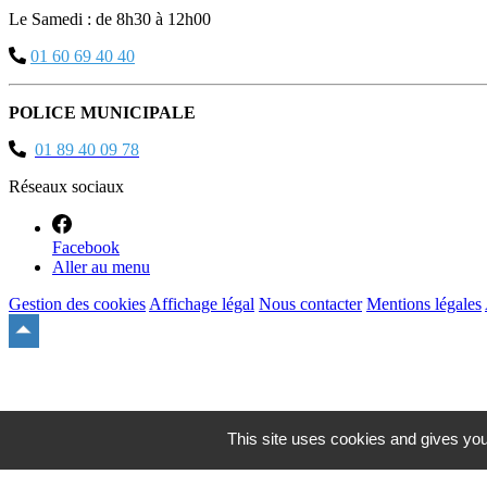
Le Samedi : de 8h30 à 12h00
01 60 69 40 40
POLICE MUNICIPALE
01 89 40 09 78
Réseaux sociaux
Facebook
Aller au menu
Gestion des cookies
Affichage légal
Nous contacter
Mentions légales
Remonter
en
haut
du
site
This site uses cookies and gives you