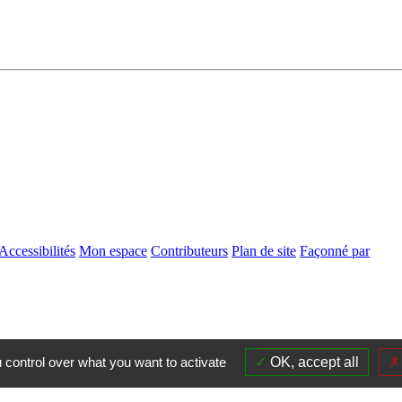
Accessibilités
Mon espace
Contributeurs
Plan de site
Façonné par
 control over what you want to activate
OK, accept all