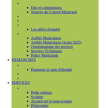
Conseil municipal
Elus et commissions
Séances du Conseil Municipal
Enquêtes Publiques
Marchés publics
Offres d'emploi
Les offres d'emploi
Services municipaux
Arrêtés Municipaux
Arrêtés Municipaux (avant 2025)
Organigramme des services
Services Techniques
Police Municipale
DEMARCHES
Etat civil
Passeport et carte d'identité
France Services
Urbanisme
SERVICES
Famille
Petite enfance
Scolaire
Accueil pré et post-scolaire
Périscolaire