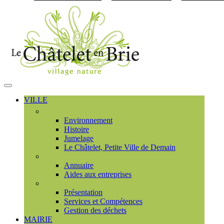
Visiter la page accueil du
MENU
PRINCIPAL
VILLE
Découvrir
Environnement
Histoire
Jumelage
Le Châtelet, Petite Ville de Demain
Commerces et entreprises
Annuaire
Aides aux entreprises
Communauté de communes
Présentation
Services et Compétences
Gestion des déchets
MAIRIE