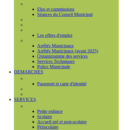
Conseil municipal
Elus et commissions
Séances du Conseil Municipal
Enquêtes Publiques
Marchés publics
Offres d'emploi
Les offres d'emploi
Services municipaux
Arrêtés Municipaux
Arrêtés Municipaux (avant 2025)
Organigramme des services
Services Techniques
Police Municipale
DEMARCHES
Etat civil
Passeport et carte d'identité
France Services
Urbanisme
SERVICES
Famille
Petite enfance
Scolaire
Accueil pré et post-scolaire
Périscolaire