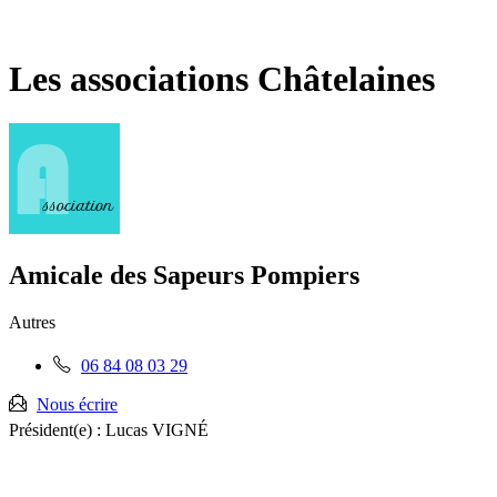
Fermer
la
recherche
Les associations Châtelaines
Amicale des Sapeurs Pompiers
Autres
Téléphone
06 84 08 03 29
fixe
:
Nous écrire
Président(e) :
Lucas VIGNÉ