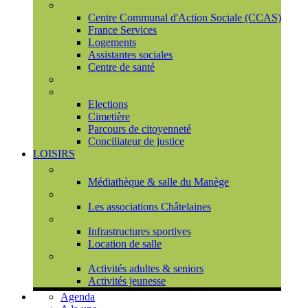
Social
Centre Communal d'Action Sociale (CCAS)
France Services
Logements
Assistantes sociales
Centre de santé
Urbanisme
Population
Elections
Cimetière
Parcours de citoyenneté
Conciliateur de justice
LOISIRS
Espace Culturel du Château
Médiathèque & salle du Manège
Associations
Les associations Châtelaines
Equipements
Infrastructures sportives
Location de salle
L'espace de vie sociale (CCAS)
Activités adultes & seniors
Activités jeunesse
Agenda