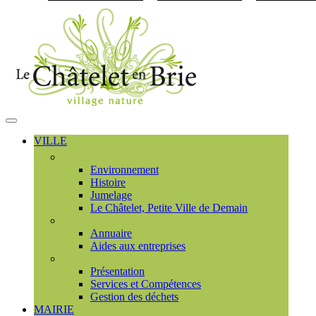
Visiter la page accueil du
MENU
PRINCIPAL
VILLE
Découvrir
Environnement
Histoire
Jumelage
Le Châtelet, Petite Ville de Demain
Commerces et entreprises
Annuaire
Aides aux entreprises
Communauté de communes
Présentation
Services et Compétences
Gestion des déchets
MAIRIE