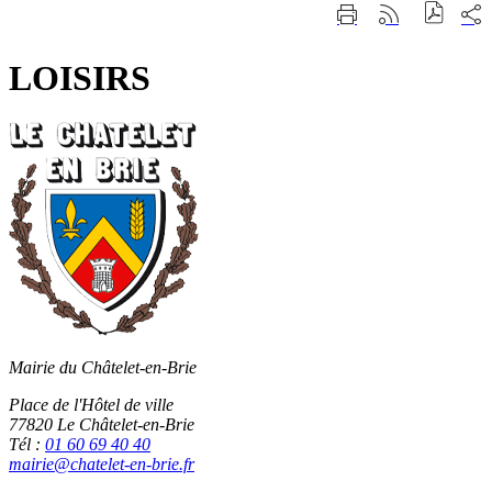
Fermer
Part
Imprimer
Générer
la
sur
cette
le
recherche
les
page
flux
rése
LOISIRS
RSS
soci
Mairie du Châtelet-en-Brie
Place de l'Hôtel de ville
77820 Le Châtelet-en-Brie
Tél :
01 60 69 40 40
mairie@chatelet-en-brie.fr