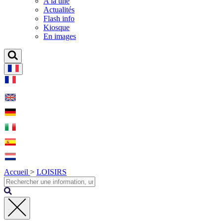
A la une
Actualités
Flash info
Kiosque
En images
Accueil
>
LOISIRS