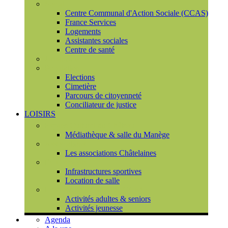
Social
Centre Communal d'Action Sociale (CCAS)
France Services
Logements
Assistantes sociales
Centre de santé
Urbanisme
Population
Elections
Cimetière
Parcours de citoyenneté
Conciliateur de justice
LOISIRS
Espace Culturel du Château
Médiathèque & salle du Manège
Associations
Les associations Châtelaines
Equipements
Infrastructures sportives
Location de salle
L'espace de vie sociale (CCAS)
Activités adultes & seniors
Activités jeunesse
Agenda