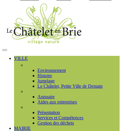
Visiter la page accueil du
MENU
PRINCIPAL
VILLE
Découvrir
Environnement
Histoire
Jumelage
Le Châtelet, Petite Ville de Demain
Commerces et entreprises
Annuaire
Aides aux entreprises
Communauté de communes
Présentation
Services et Compétences
Gestion des déchets
MAIRIE