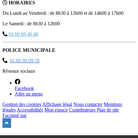
HORAIRES
Du Lundi au Vendredi : de 8h30 à 12h00 et de 14h00 à 17h00
Le Samedi : de 8h30 à 12h00
01 60 69 40 40
POLICE MUNICIPALE
01 89 40 09 78
Réseaux sociaux
Facebook
Aller au menu
Gestion des cookies
Affichage légal
Nous contacter
Mentions
légales
Accessibilités
Mon espace
Contributeurs
Plan de site
Façonné par
Remonter
en
haut
du