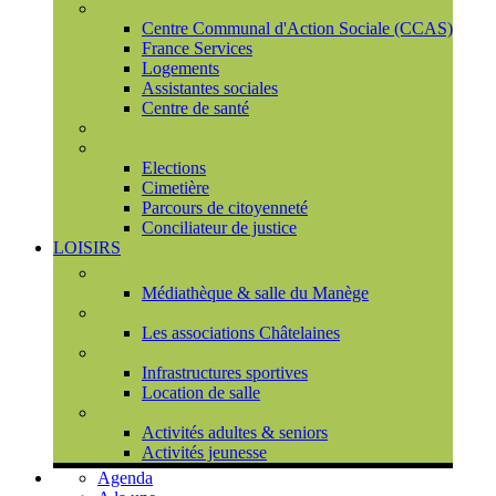
Social
Centre Communal d'Action Sociale (CCAS)
France Services
Logements
Assistantes sociales
Centre de santé
Urbanisme
Population
Elections
Cimetière
Parcours de citoyenneté
Conciliateur de justice
LOISIRS
Espace Culturel du Château
Médiathèque & salle du Manège
Associations
Les associations Châtelaines
Equipements
Infrastructures sportives
Location de salle
L'espace de vie sociale (CCAS)
Activités adultes & seniors
Activités jeunesse
Agenda