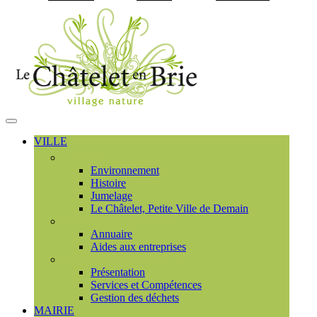
Visiter la page accueil du
MENU
PRINCIPAL
VILLE
Découvrir
Environnement
Histoire
Jumelage
Le Châtelet, Petite Ville de Demain
Commerces et entreprises
Annuaire
Aides aux entreprises
Communauté de communes
Présentation
Services et Compétences
Gestion des déchets
MAIRIE