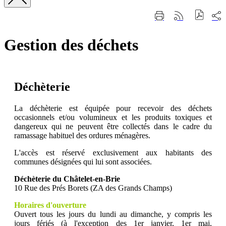
Fermer
Part
Imprimer
Générer
la
sur
cette
le
recherche
les
page
flux
rése
Gestion des déchets
RSS
soci
Déchèterie
La déchèterie est équipée pour recevoir des déchets
occasionnels et/ou volumineux et les produits toxiques et
dangereux qui ne peuvent être collectés dans le cadre du
ramassage habituel des ordures ménagères.
L'accès est réservé exclusivement aux habitants des
communes désignées qui lui sont associées.
Déchèterie du Châtelet-en-Brie
10 Rue des Prés Borets (ZA des Grands Champs)
Horaires d'ouverture
Ouvert tous les jours du lundi au dimanche, y compris les
jours fériés (à l'exception des 1er janvier, 1er mai,