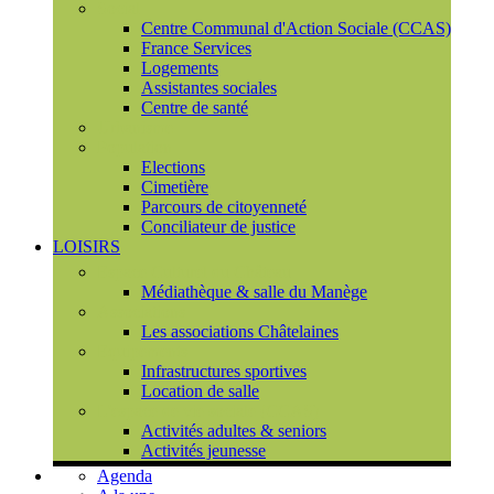
Social
Centre Communal d'Action Sociale (CCAS)
France Services
Logements
Assistantes sociales
Centre de santé
Urbanisme
Population
Elections
Cimetière
Parcours de citoyenneté
Conciliateur de justice
LOISIRS
Espace Culturel du Château
Médiathèque & salle du Manège
Associations
Les associations Châtelaines
Equipements
Infrastructures sportives
Location de salle
L'espace de vie sociale (CCAS)
Activités adultes & seniors
Activités jeunesse
Agenda