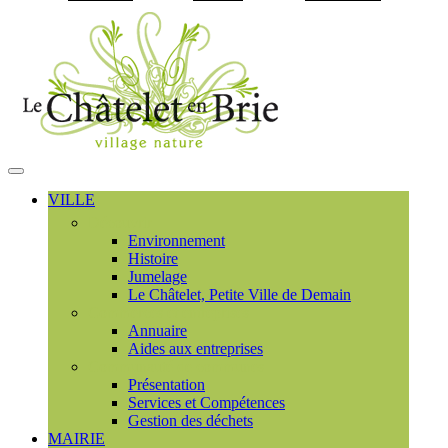
Visiter la page accueil du
MENU
PRINCIPAL
VILLE
Découvrir
Environnement
Histoire
Jumelage
Le Châtelet, Petite Ville de Demain
Commerces et entreprises
Annuaire
Aides aux entreprises
Communauté de communes
Présentation
Services et Compétences
Gestion des déchets
MAIRIE