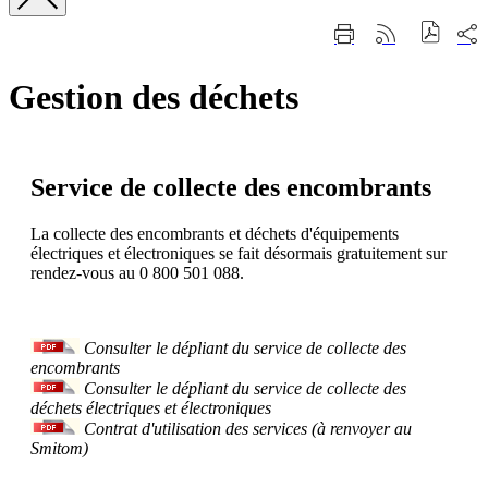
Fermer
Part
Imprimer
Générer
la
sur
cette
le
recherche
les
page
flux
rése
Gestion des déchets
RSS
soci
Service de collecte des encombrants
La collecte des encombrants et déchets d'équipements
électriques et électroniques se fait désormais gratuitement sur
rendez-vous au 0 800 501 088.
Consulter le dépliant du service de collecte des
encombrants
Consulter le dépliant du service de collecte des
déchets électriques et électroniques
Contrat d'utilisation des services (à renvoyer au
Smitom)