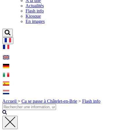
A la une
Actualités
Flash info
Kiosque
En images
Accueil
>
Ca se passe à Châtelet-en-Brie
>
Flash info