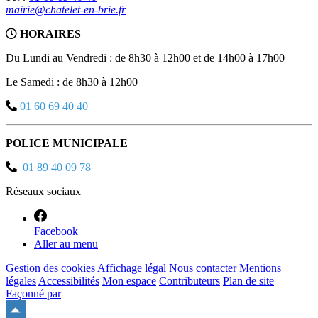
mairie@chatelet-en-brie.fr
HORAIRES
Du Lundi au Vendredi : de 8h30 à 12h00 et de 14h00 à 17h00
Le Samedi : de 8h30 à 12h00
01 60 69 40 40
POLICE MUNICIPALE
01 89 40 09 78
Réseaux sociaux
Facebook
Aller au menu
Gestion des cookies
Affichage légal
Nous contacter
Mentions
légales
Accessibilités
Mon espace
Contributeurs
Plan de site
Façonné par
Remonter