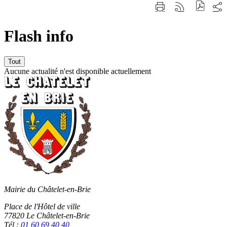
Fermer
Part
Imprimer
Générer
la
sur
cette
le
recherche
les
page
flux
rése
Flash info
RSS
soci
Tout
Aucune actualité n'est disponible actuellement
Mairie du Châtelet-en-Brie
Place de l'Hôtel de ville
77820 Le Châtelet-en-Brie
Tél :
01 60 69 40 40