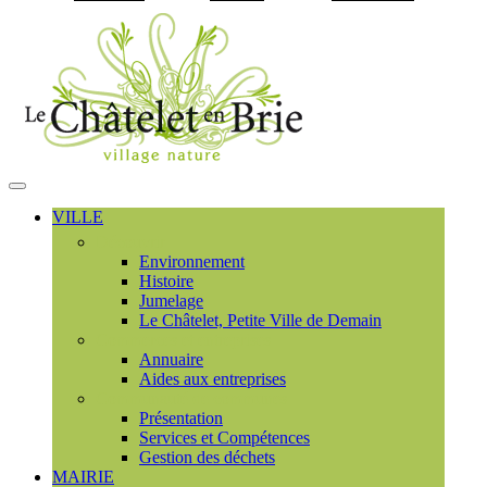
Visiter la page accueil du
MENU
PRINCIPAL
VILLE
Découvrir
Environnement
Histoire
Jumelage
Le Châtelet, Petite Ville de Demain
Commerces et entreprises
Annuaire
Aides aux entreprises
Communauté de communes
Présentation
Services et Compétences
Gestion des déchets
MAIRIE