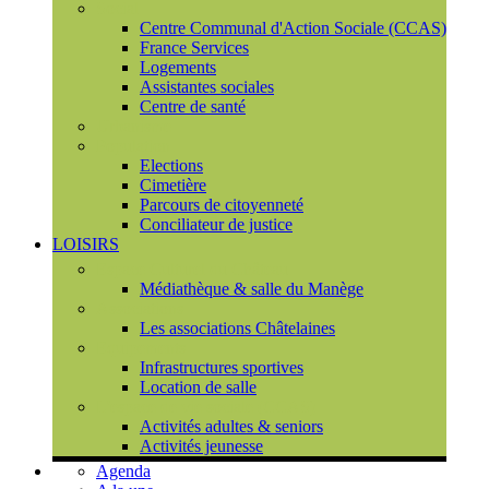
Social
Centre Communal d'Action Sociale (CCAS)
France Services
Logements
Assistantes sociales
Centre de santé
Urbanisme
Population
Elections
Cimetière
Parcours de citoyenneté
Conciliateur de justice
LOISIRS
Espace Culturel du Château
Médiathèque & salle du Manège
Associations
Les associations Châtelaines
Equipements
Infrastructures sportives
Location de salle
L'espace de vie sociale (CCAS)
Activités adultes & seniors
Activités jeunesse
Agenda