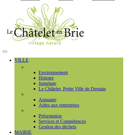
Visiter la page accueil du
MENU
PRINCIPAL
VILLE
Découvrir
Environnement
Histoire
Jumelage
Le Châtelet, Petite Ville de Demain
Commerces et entreprises
Annuaire
Aides aux entreprises
Communauté de communes
Présentation
Services et Compétences
Gestion des déchets
MAIRIE