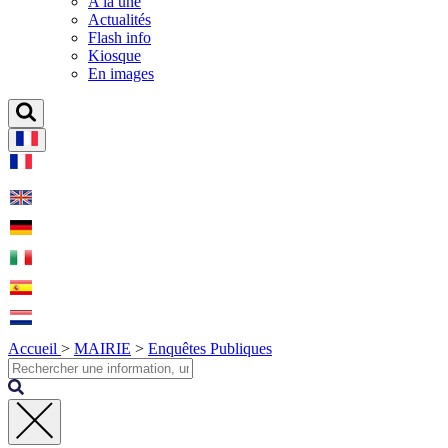
A la une
Actualités
Flash info
Kiosque
En images
Accueil
>
MAIRIE
>
Enquêtes Publiques