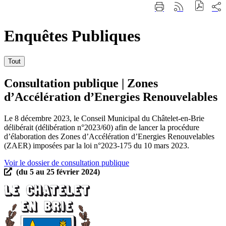
Fermer
Part
Imprimer
Générer
la
sur
cette
le
recherche
les
page
flux
rése
Enquêtes Publiques
RSS
soci
Tout
Consultation publique | Zones
d’Accélération d’Energies Renouvelables
Le 8 décembre 2023, le Conseil Municipal du Châtelet-en-Brie
délibérait (délibération n°2023/60) afin de lancer la procédure
d’élaboration des Zones d’Accélération d’Energies Renouvelables
(ZAER) imposées par la loi n°2023-175 du 10 mars 2023.
Voir le dossier de consultation publique
(du 5 au 25 février 2024)