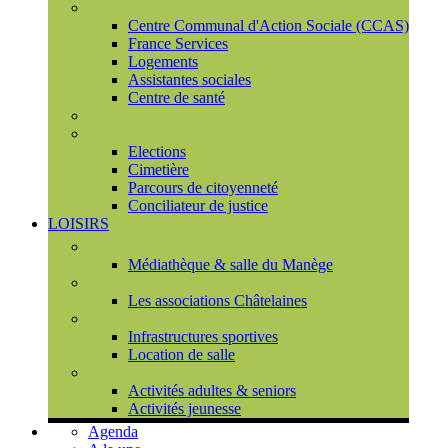
Social
Centre Communal d'Action Sociale (CCAS)
France Services
Logements
Assistantes sociales
Centre de santé
Urbanisme
Population
Elections
Cimetière
Parcours de citoyenneté
Conciliateur de justice
LOISIRS
Espace Culturel du Château
Médiathèque & salle du Manège
Associations
Les associations Châtelaines
Equipements
Infrastructures sportives
Location de salle
L'espace de vie sociale (CCAS)
Activités adultes & seniors
Activités jeunesse
Agenda