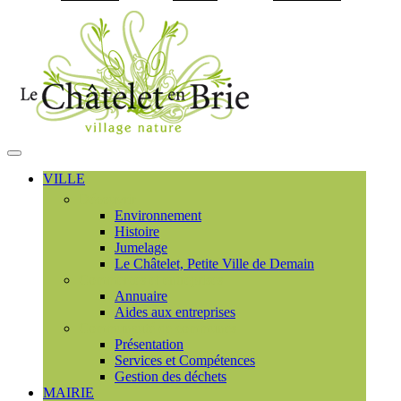
Visiter la page accueil du
MENU
PRINCIPAL
VILLE
Découvrir
Environnement
Histoire
Jumelage
Le Châtelet, Petite Ville de Demain
Commerces et entreprises
Annuaire
Aides aux entreprises
Communauté de communes
Présentation
Services et Compétences
Gestion des déchets
MAIRIE