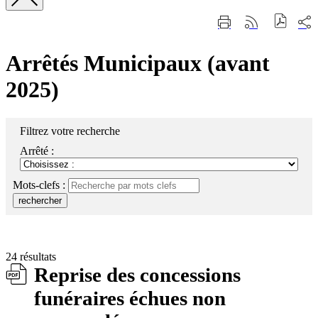
Fermer
Part
Imprimer
Générer
la
sur
cette
le
recherche
les
page
flux
rése
Arrêtés Municipaux (avant
RSS
soci
2025)
Filtrez votre recherche
Arrêté :
Mots-clefs :
rechercher
24 résultats
Reprise des concessions
funéraires échues non