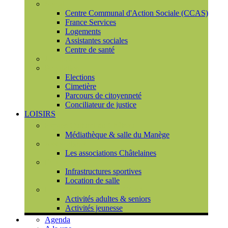
Social
Centre Communal d'Action Sociale (CCAS)
France Services
Logements
Assistantes sociales
Centre de santé
Urbanisme
Population
Elections
Cimetière
Parcours de citoyenneté
Conciliateur de justice
LOISIRS
Espace Culturel du Château
Médiathèque & salle du Manège
Associations
Les associations Châtelaines
Equipements
Infrastructures sportives
Location de salle
L'espace de vie sociale (CCAS)
Activités adultes & seniors
Activités jeunesse
Agenda