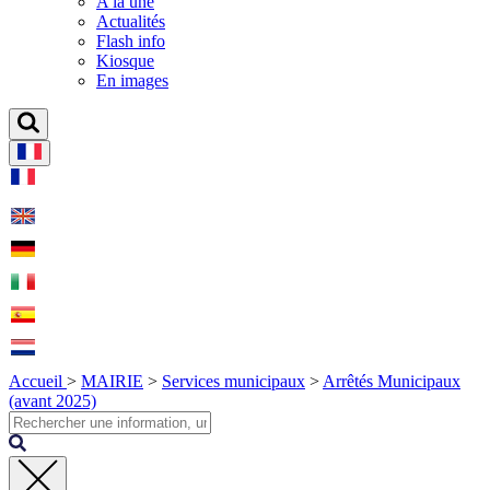
A la une
Actualités
Flash info
Kiosque
En images
Accueil
>
MAIRIE
>
Services municipaux
>
Arrêtés Municipaux
(avant 2025)