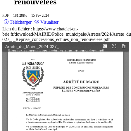
renouvelées
PDF
181.28Ko
15 Fev 2024
Télécharger
Visualiser
Lien du fichier : https://www.chatelet-en-
brie.fr/download/MAIRIE/Police_municipale/Arretes/2024/Arrete_d
027_-_Reprise_concessions_echues_non_renouvelees.pdf