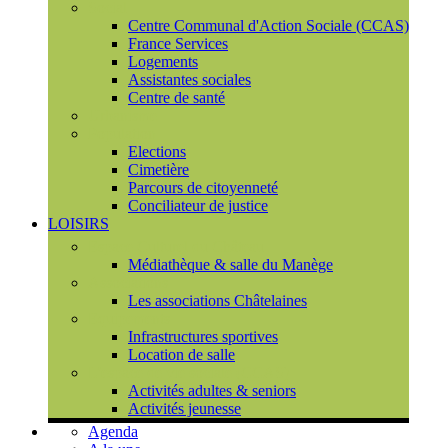
Social
Centre Communal d'Action Sociale (CCAS)
France Services
Logements
Assistantes sociales
Centre de santé
Urbanisme
Population
Elections
Cimetière
Parcours de citoyenneté
Conciliateur de justice
LOISIRS
Espace Culturel du Château
Médiathèque & salle du Manège
Associations
Les associations Châtelaines
Equipements
Infrastructures sportives
Location de salle
L'espace de vie sociale (CCAS)
Activités adultes & seniors
Activités jeunesse
Agenda