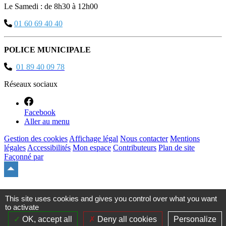
Le Samedi : de 8h30 à 12h00
01 60 69 40 40
POLICE MUNICIPALE
01 89 40 09 78
Réseaux sociaux
Facebook
Aller au menu
Gestion des cookies
Affichage légal
Nous contacter
Mentions
légales
Accessibilités
Mon espace
Contributeurs
Plan de site
Façonné par
Remonter
en
haut
du
This site uses cookies and gives you control over what you want
site
to activate
OK, accept all
Deny all cookies
Personalize