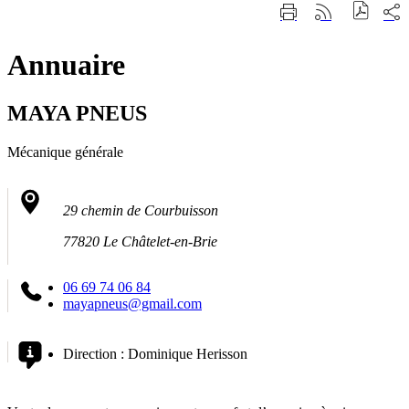
Fermer
Part
Imprimer
Générer
la
sur
cette
le
recherche
les
page
flux
rése
Annuaire
RSS
soci
MAYA PNEUS
Mécanique générale
29 chemin de Courbuisson
77820 Le Châtelet-en-Brie
06 69 74 06 84
mayapneus@gmail.com
Direction :
Dominique Herisson