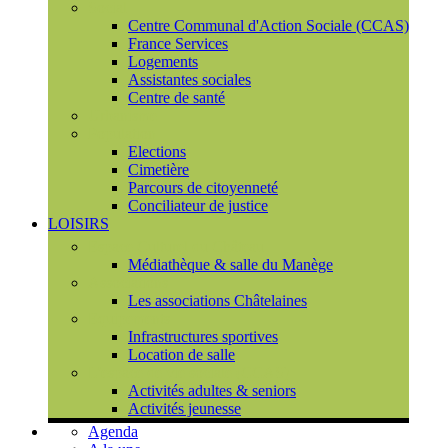
Social
Centre Communal d'Action Sociale (CCAS)
France Services
Logements
Assistantes sociales
Centre de santé
Urbanisme
Population
Elections
Cimetière
Parcours de citoyenneté
Conciliateur de justice
LOISIRS
Espace Culturel du Château
Médiathèque & salle du Manège
Associations
Les associations Châtelaines
Equipements
Infrastructures sportives
Location de salle
L'espace de vie sociale (CCAS)
Activités adultes & seniors
Activités jeunesse
Agenda