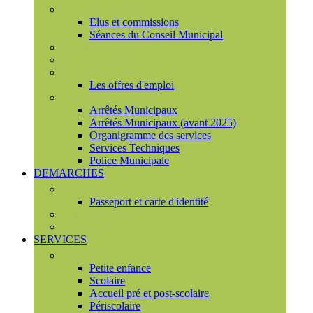
Conseil municipal
Elus et commissions
Séances du Conseil Municipal
Enquêtes Publiques
Marchés publics
Offres d'emploi
Les offres d'emploi
Services municipaux
Arrêtés Municipaux
Arrêtés Municipaux (avant 2025)
Organigramme des services
Services Techniques
Police Municipale
DEMARCHES
Etat civil
Passeport et carte d'identité
France Services
Urbanisme
SERVICES
Famille
Petite enfance
Scolaire
Accueil pré et post-scolaire
Périscolaire