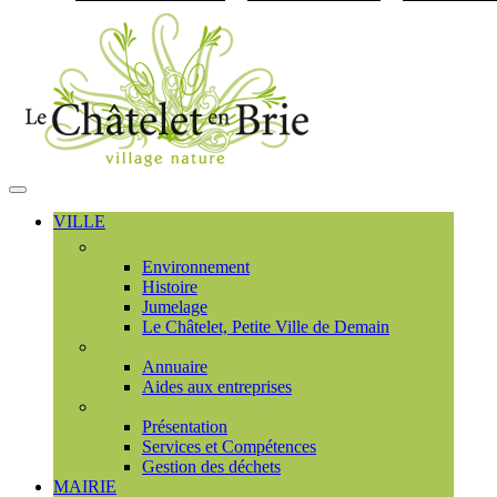
Visiter la page accueil du
MENU
PRINCIPAL
VILLE
Découvrir
Environnement
Histoire
Jumelage
Le Châtelet, Petite Ville de Demain
Commerces et entreprises
Annuaire
Aides aux entreprises
Communauté de communes
Présentation
Services et Compétences
Gestion des déchets
MAIRIE