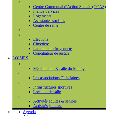
Social
Centre Communal d'Action Sociale (CCAS)
France Services
Logements
Assistantes sociales
Centre de santé
Urbanisme
Population
Elections
Cimetière
Parcours de citoyenneté
Conciliateur de justice
LOISIRS
Espace Culturel du Château
Médiathèque & salle du Manège
Associations
Les associations Châtelaines
Equipements
Infrastructures sportives
Location de salle
L'espace de vie sociale (CCAS)
Activités adultes & seniors
Activités jeunesse
Agenda