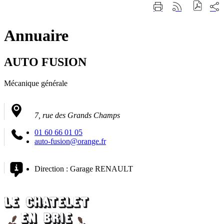
Fermer
Part
Imprimer
Générer
la
sur
cette
le
recherche
les
page
flux
rése
Annuaire
RSS
soci
AUTO FUSION
Mécanique générale
7, rue des Grands Champs
01 60 66 01 05
auto-fusion@orange.fr
Direction :
Garage RENAULT