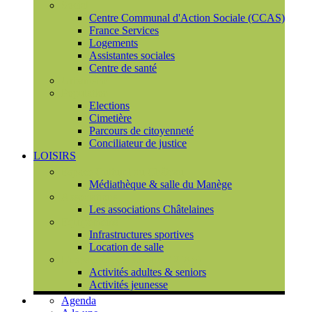
Social
Centre Communal d'Action Sociale (CCAS)
France Services
Logements
Assistantes sociales
Centre de santé
Urbanisme
Population
Elections
Cimetière
Parcours de citoyenneté
Conciliateur de justice
LOISIRS
Espace Culturel du Château
Médiathèque & salle du Manège
Associations
Les associations Châtelaines
Equipements
Infrastructures sportives
Location de salle
L'espace de vie sociale (CCAS)
Activités adultes & seniors
Activités jeunesse
Agenda