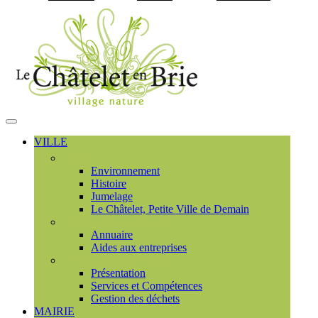
Visiter la page accueil du
MENU
PRINCIPAL
VILLE
Découvrir
Environnement
Histoire
Jumelage
Le Châtelet, Petite Ville de Demain
Commerces et entreprises
Annuaire
Aides aux entreprises
Communauté de communes
Présentation
Services et Compétences
Gestion des déchets
MAIRIE