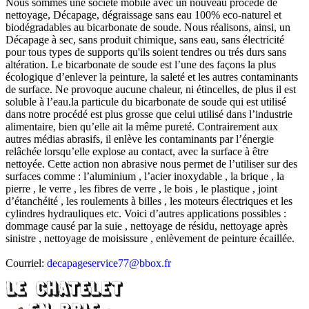
Nous sommes une société mobile avec un nouveau procédé de
nettoyage, Décapage, dégraissage sans eau 100% eco-naturel et
biodégradables au bicarbonate de soude. Nous réalisons, ainsi, un
Décapage à sec, sans produit chimique, sans eau, sans électricité
pour tous types de supports qu'ils soient tendres ou trés durs sans
altération. Le bicarbonate de soude est l’une des façons la plus
écologique d’enlever la peinture, la saleté et les autres contaminants
de surface. Ne provoque aucune chaleur, ni étincelles, de plus il est
soluble à l’eau.la particule du bicarbonate de soude qui est utilisé
dans notre procédé est plus grosse que celui utilisé dans l’industrie
alimentaire, bien qu’elle ait la même pureté. Contrairement aux
autres médias abrasifs, il enlève les contaminants par l’énergie
relâchée lorsqu’elle explose au contact, avec la surface à être
nettoyée. Cette action non abrasive nous permet de l’utiliser sur des
surfaces comme : l’aluminium , l’acier inoxydable , la brique , la
pierre , le verre , les fibres de verre , le bois , le plastique , joint
d’étanchéité , les roulements à billes , les moteurs électriques et les
cylindres hydrauliques etc. Voici d’autres applications possibles :
dommage causé par la suie , nettoyage de résidu, nettoyage après
sinistre , nettoyage de moisissure , enlèvement de peinture écaillée.
Courriel:
decapageservice77@bbox.fr