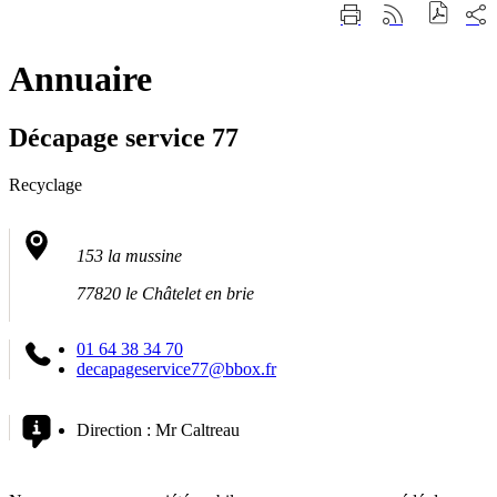
Fermer
Part
Imprimer
Générer
la
sur
cette
le
recherche
les
page
flux
rése
Annuaire
RSS
soci
Décapage service 77
Recyclage
153 la mussine
77820 le Châtelet en brie
01 64 38 34 70
decapageservice77@bbox.fr
Direction :
Mr Caltreau