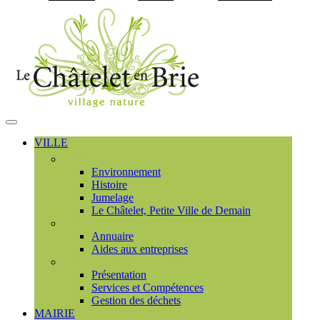
Visiter la page accueil du
MENU
PRINCIPAL
VILLE
Découvrir
Environnement
Histoire
Jumelage
Le Châtelet, Petite Ville de Demain
Commerces et entreprises
Annuaire
Aides aux entreprises
Communauté de communes
Présentation
Services et Compétences
Gestion des déchets
MAIRIE