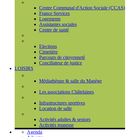
Social
Centre Communal d'Action Sociale (CCAS)
France Services
Logements
Assistantes sociales
Centre de santé
Urbanisme
Population
Elections
Cimetière
Parcours de citoyenneté
Conciliateur de justice
LOISIRS
Espace Culturel du Château
Médiathèque & salle du Manège
Associations
Les associations Châtelaines
Equipements
Infrastructures sportives
Location de salle
L'espace de vie sociale (CCAS)
Activités adultes & seniors
Activités jeunesse
Agenda