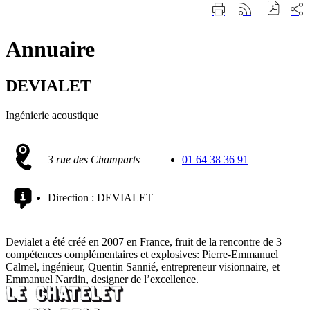
Fermer
Part
Imprimer
Générer
la
sur
cette
le
recherche
les
page
flux
rése
Annuaire
RSS
soci
DEVIALET
Ingénierie acoustique
3 rue des Champarts
01 64 38 36 91
Direction :
DEVIALET
Devialet a été créé en 2007 en France, fruit de la rencontre de 3
compétences complémentaires et explosives: Pierre-Emmanuel
Calmel, ingénieur, Quentin Sannié, entrepreneur visionnaire, et
Emmanuel Nardin, designer de l’excellence.