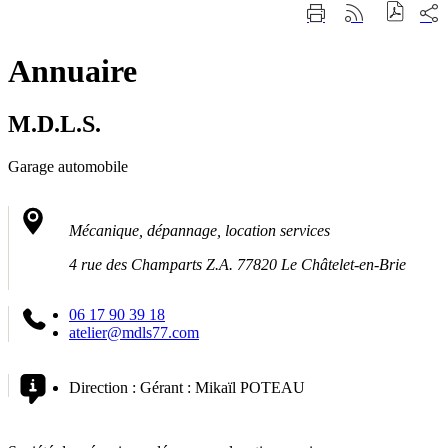
Fermer
Part
Imprimer
Générer
la
sur
cette
le
recherche
les
page
flux
rése
Annuaire
RSS
soci
M.D.L.S.
Garage automobile
Mécanique, dépannage, location services
4 rue des Champarts Z.A. 77820 Le Châtelet-en-Brie
06 17 90 39 18
atelier@mdls77.com
Direction :
Gérant : Mikaïl POTEAU