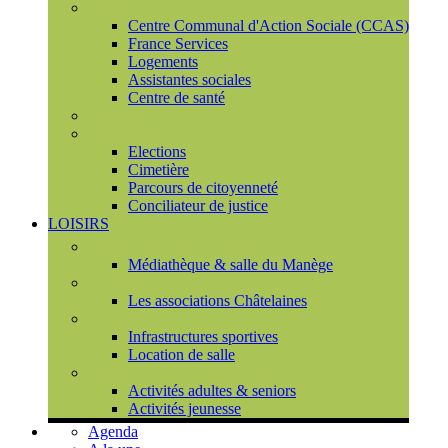
Social
Centre Communal d'Action Sociale (CCAS)
France Services
Logements
Assistantes sociales
Centre de santé
Urbanisme
Population
Elections
Cimetière
Parcours de citoyenneté
Conciliateur de justice
LOISIRS
Espace Culturel du Château
Médiathèque & salle du Manège
Associations
Les associations Châtelaines
Equipements
Infrastructures sportives
Location de salle
L'espace de vie sociale (CCAS)
Activités adultes & seniors
Activités jeunesse
Agenda