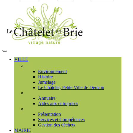
Visiter la page accueil du
MENU
PRINCIPAL
VILLE
Découvrir
Environnement
Histoire
Jumelage
Le Châtelet, Petite Ville de Demain
Commerces et entreprises
Annuaire
Aides aux entreprises
Communauté de communes
Présentation
Services et Compétences
Gestion des déchets
MAIRIE