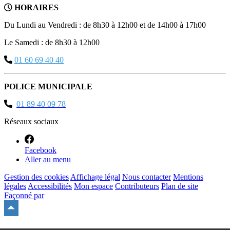
HORAIRES
Du Lundi au Vendredi : de 8h30 à 12h00 et de 14h00 à 17h00
Le Samedi : de 8h30 à 12h00
01 60 69 40 40
POLICE MUNICIPALE
01 89 40 09 78
Réseaux sociaux
Facebook
Aller au menu
Gestion des cookies
Affichage légal
Nous contacter
Mentions
légales
Accessibilités
Mon espace
Contributeurs
Plan de site
Façonné par
Remonter
en
haut