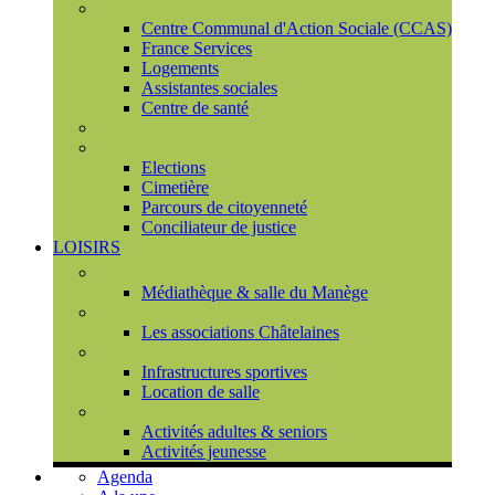
Social
Centre Communal d'Action Sociale (CCAS)
France Services
Logements
Assistantes sociales
Centre de santé
Urbanisme
Population
Elections
Cimetière
Parcours de citoyenneté
Conciliateur de justice
LOISIRS
Espace Culturel du Château
Médiathèque & salle du Manège
Associations
Les associations Châtelaines
Equipements
Infrastructures sportives
Location de salle
L'espace de vie sociale (CCAS)
Activités adultes & seniors
Activités jeunesse
Agenda