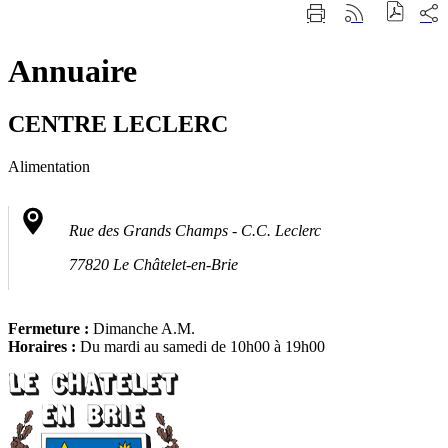
Fermer
Part
Imprimer
Générer
la
sur
cette
le
recherche
les
page
flux
rése
Annuaire
RSS
soci
CENTRE LECLERC
Alimentation
Rue des Grands Champs - C.C. Leclerc
77820 Le Châtelet-en-Brie
Fermeture :
Dimanche A.M.
Horaires :
Du mardi au samedi de 10h00 à 19h00