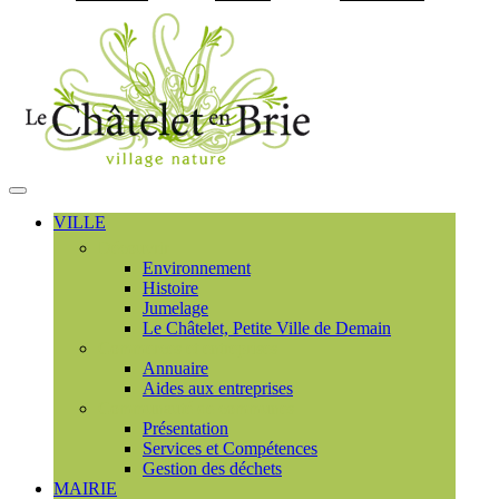
Visiter la page accueil du
MENU
PRINCIPAL
VILLE
Découvrir
Environnement
Histoire
Jumelage
Le Châtelet, Petite Ville de Demain
Commerces et entreprises
Annuaire
Aides aux entreprises
Communauté de communes
Présentation
Services et Compétences
Gestion des déchets
MAIRIE