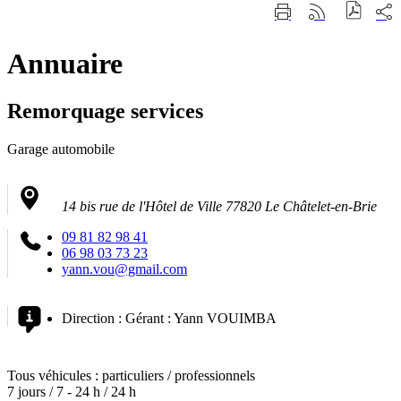
Fermer
Part
Imprimer
Générer
la
sur
cette
le
recherche
les
page
flux
rése
Annuaire
RSS
soci
Remorquage services
Garage automobile
14 bis rue de l'Hôtel de Ville 77820 Le Châtelet-en-Brie
09 81 82 98 41
06 98 03 73 23
yann.vou@gmail.com
Direction :
Gérant : Yann VOUIMBA
Tous véhicules : particuliers / professionnels
7 jours / 7 - 24 h / 24 h