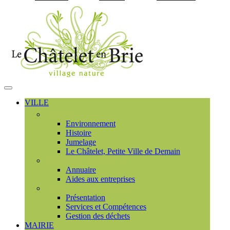
Visiter la page accueil du
MENU
PRINCIPAL
VILLE
Découvrir
Environnement
Histoire
Jumelage
Le Châtelet, Petite Ville de Demain
Commerces et entreprises
Annuaire
Aides aux entreprises
Communauté de communes
Présentation
Services et Compétences
Gestion des déchets
MAIRIE