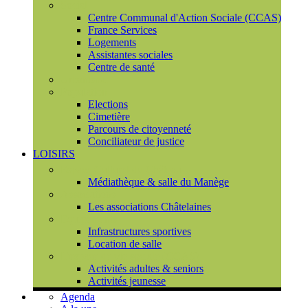
Social
Centre Communal d'Action Sociale (CCAS)
France Services
Logements
Assistantes sociales
Centre de santé
Urbanisme
Population
Elections
Cimetière
Parcours de citoyenneté
Conciliateur de justice
LOISIRS
Espace Culturel du Château
Médiathèque & salle du Manège
Associations
Les associations Châtelaines
Equipements
Infrastructures sportives
Location de salle
L'espace de vie sociale (CCAS)
Activités adultes & seniors
Activités jeunesse
Agenda