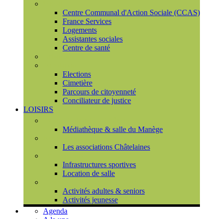
Social
Centre Communal d'Action Sociale (CCAS)
France Services
Logements
Assistantes sociales
Centre de santé
Urbanisme
Population
Elections
Cimetière
Parcours de citoyenneté
Conciliateur de justice
LOISIRS
Espace Culturel du Château
Médiathèque & salle du Manège
Associations
Les associations Châtelaines
Equipements
Infrastructures sportives
Location de salle
L'espace de vie sociale (CCAS)
Activités adultes & seniors
Activités jeunesse
Agenda