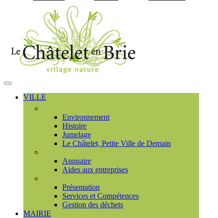
Visiter la page accueil du
MENU
PRINCIPAL
VILLE
Découvrir
Environnement
Histoire
Jumelage
Le Châtelet, Petite Ville de Demain
Commerces et entreprises
Annuaire
Aides aux entreprises
Communauté de communes
Présentation
Services et Compétences
Gestion des déchets
MAIRIE