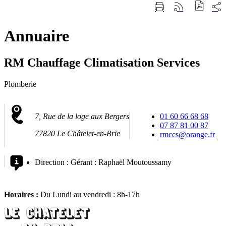
Fermer
Part
Imprimer
Générer
la
sur
cette
le
recherche
les
page
flux
rése
Annuaire
RSS
soci
RM Chauffage Climatisation Services
Plomberie
7, Rue de la loge aux Bergers
01 60 66 68 68
07 87 81 00 87
77820 Le Châtelet-en-Brie
rmccs@orange.fr
Direction :
Gérant : Raphaël Moutoussamy
Horaires :
Du Lundi au vendredi : 8h-17h