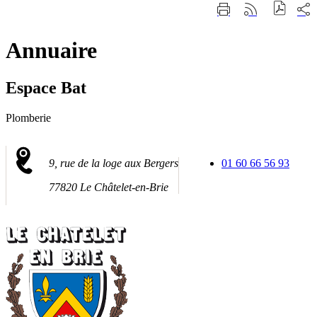
Fermer
Part
Imprimer
Générer
la
sur
cette
le
recherche
les
page
flux
rése
Annuaire
RSS
soci
Espace Bat
Plomberie
9, rue de la loge aux Bergers
01 60 66 56 93
77820 Le Châtelet-en-Brie