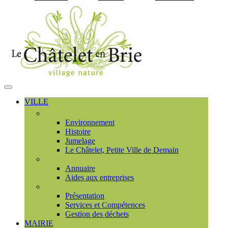
Visiter la page accueil du
MENU
PRINCIPAL
VILLE
Découvrir
Environnement
Histoire
Jumelage
Le Châtelet, Petite Ville de Demain
Commerces et entreprises
Annuaire
Aides aux entreprises
Communauté de communes
Présentation
Services et Compétences
Gestion des déchets
MAIRIE