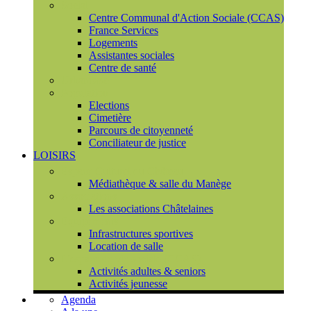
Social
Centre Communal d'Action Sociale (CCAS)
France Services
Logements
Assistantes sociales
Centre de santé
Urbanisme
Population
Elections
Cimetière
Parcours de citoyenneté
Conciliateur de justice
LOISIRS
Espace Culturel du Château
Médiathèque & salle du Manège
Associations
Les associations Châtelaines
Equipements
Infrastructures sportives
Location de salle
L'espace de vie sociale (CCAS)
Activités adultes & seniors
Activités jeunesse
Agenda