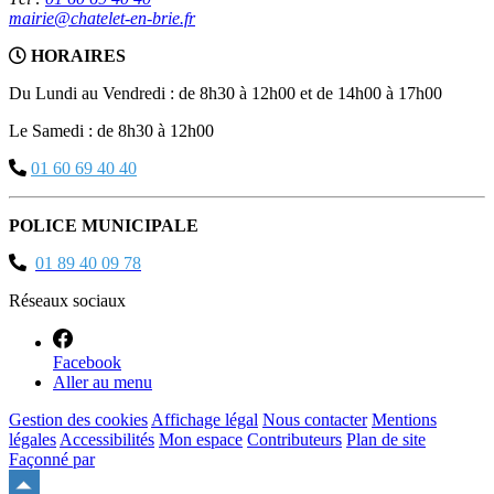
mairie@chatelet-en-brie.fr
HORAIRES
Du Lundi au Vendredi : de 8h30 à 12h00 et de 14h00 à 17h00
Le Samedi : de 8h30 à 12h00
01 60 69 40 40
POLICE MUNICIPALE
01 89 40 09 78
Réseaux sociaux
Facebook
Aller au menu
Gestion des cookies
Affichage légal
Nous contacter
Mentions
légales
Accessibilités
Mon espace
Contributeurs
Plan de site
Façonné par
Remonter