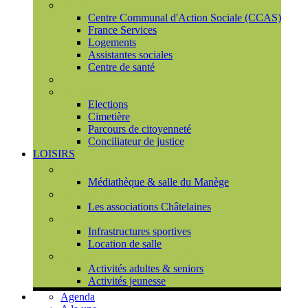
Social
Centre Communal d'Action Sociale (CCAS)
France Services
Logements
Assistantes sociales
Centre de santé
Urbanisme
Population
Elections
Cimetière
Parcours de citoyenneté
Conciliateur de justice
LOISIRS
Espace Culturel du Château
Médiathèque & salle du Manège
Associations
Les associations Châtelaines
Equipements
Infrastructures sportives
Location de salle
L'espace de vie sociale (CCAS)
Activités adultes & seniors
Activités jeunesse
Agenda