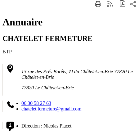
Fermer
Part
Imprimer
Générer
la
sur
cette
le
recherche
les
page
flux
rése
Annuaire
RSS
soci
CHATELET FERMETURE
BTP
13 rue des Prés Borêts, ZI du Châtelet-en-Brie 77820 Le
Châtelet-en-Brie
77820 Le Châtelet-en-Brie
06 30 58 27 63
chatelet.fermeture@gmail.com
Direction :
Nicolas Placet