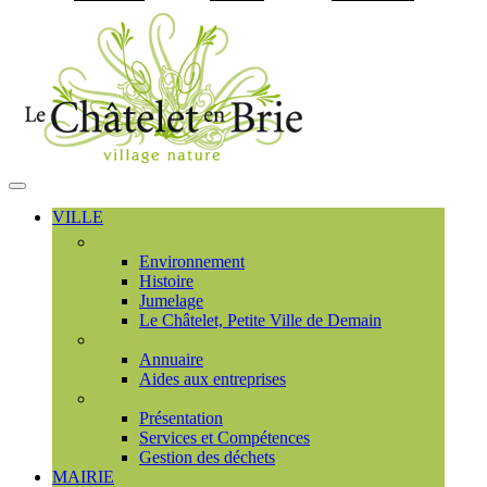
Visiter la page accueil du
MENU
PRINCIPAL
VILLE
Découvrir
Environnement
Histoire
Jumelage
Le Châtelet, Petite Ville de Demain
Commerces et entreprises
Annuaire
Aides aux entreprises
Communauté de communes
Présentation
Services et Compétences
Gestion des déchets
MAIRIE