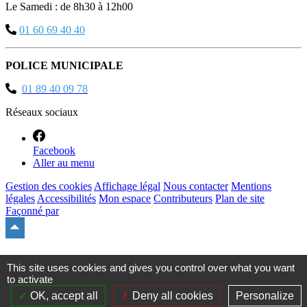
Le Samedi : de 8h30 à 12h00
01 60 69 40 40
POLICE MUNICIPALE
01 89 40 09 78
Réseaux sociaux
Facebook
Aller au menu
Gestion des cookies
Affichage légal
Nous contacter
Mentions
légales
Accessibilités
Mon espace
Contributeurs
Plan de site
Façonné par
Remonter
en
haut
du
This site uses cookies and gives you control over what you want
site
to activate
OK, accept all
Deny all cookies
Personalize