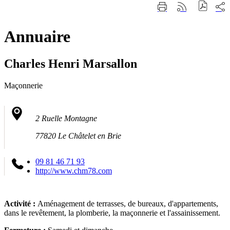
Fermer
Part
Imprimer
Générer
la
sur
cette
le
recherche
les
page
flux
rése
Annuaire
RSS
soci
Charles Henri Marsallon
Maçonnerie
2 Ruelle Montagne
77820 Le Châtelet en Brie
09 81 46 71 93
http://www.chm78.com
Activité :
Aménagement de terrasses, de bureaux, d'appartements,
dans le revêtement, la plomberie, la maçonnerie et l'assainissement.