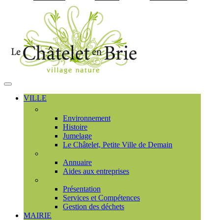
Visiter la page accueil du
MENU
PRINCIPAL
VILLE
Découvrir
Environnement
Histoire
Jumelage
Le Châtelet, Petite Ville de Demain
Commerces et entreprises
Annuaire
Aides aux entreprises
Communauté de communes
Présentation
Services et Compétences
Gestion des déchets
MAIRIE