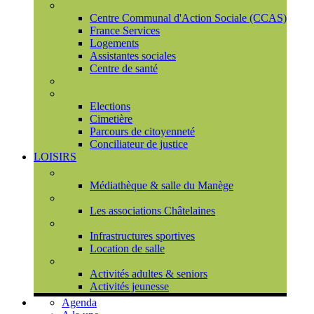
Social
Centre Communal d'Action Sociale (CCAS)
France Services
Logements
Assistantes sociales
Centre de santé
Urbanisme
Population
Elections
Cimetière
Parcours de citoyenneté
Conciliateur de justice
LOISIRS
Espace Culturel du Château
Médiathèque & salle du Manège
Associations
Les associations Châtelaines
Equipements
Infrastructures sportives
Location de salle
L'espace de vie sociale (CCAS)
Activités adultes & seniors
Activités jeunesse
Agenda