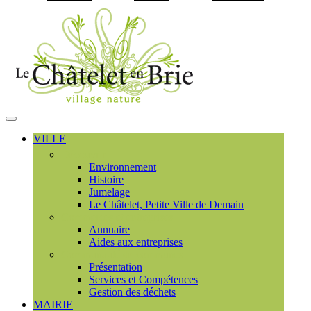
Visiter la page accueil du
MENU
PRINCIPAL
VILLE
Découvrir
Environnement
Histoire
Jumelage
Le Châtelet, Petite Ville de Demain
Commerces et entreprises
Annuaire
Aides aux entreprises
Communauté de communes
Présentation
Services et Compétences
Gestion des déchets
MAIRIE