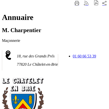
Fermer
Part
Imprimer
Générer
la
sur
cette
le
recherche
les
page
flux
rése
Annuaire
RSS
soci
M. Charpentier
Maçonnerie
18, rue des Grands Prés
01 60 66 53 39
77820 Le Châtelet-en-Brie