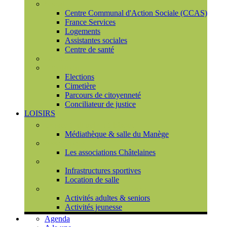
Social
Centre Communal d'Action Sociale (CCAS)
France Services
Logements
Assistantes sociales
Centre de santé
Urbanisme
Population
Elections
Cimetière
Parcours de citoyenneté
Conciliateur de justice
LOISIRS
Espace Culturel du Château
Médiathèque & salle du Manège
Associations
Les associations Châtelaines
Equipements
Infrastructures sportives
Location de salle
L'espace de vie sociale (CCAS)
Activités adultes & seniors
Activités jeunesse
Agenda