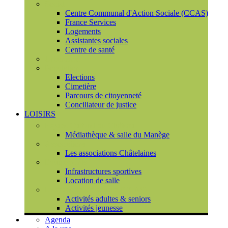
Social
Centre Communal d'Action Sociale (CCAS)
France Services
Logements
Assistantes sociales
Centre de santé
Urbanisme
Population
Elections
Cimetière
Parcours de citoyenneté
Conciliateur de justice
LOISIRS
Espace Culturel du Château
Médiathèque & salle du Manège
Associations
Les associations Châtelaines
Equipements
Infrastructures sportives
Location de salle
L'espace de vie sociale (CCAS)
Activités adultes & seniors
Activités jeunesse
Agenda