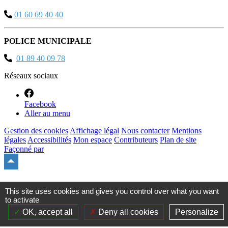
01 60 69 40 40
POLICE MUNICIPALE
01 89 40 09 78
Réseaux sociaux
Facebook
Aller au menu
Gestion des cookies
Affichage légal
Nous contacter
Mentions
légales
Accessibilités
Mon espace
Contributeurs
Plan de site
Façonné par
Remonter
en
haut
du
This site uses cookies and gives you control over what you want
site
to activate
OK, accept all
Deny all cookies
Personalize