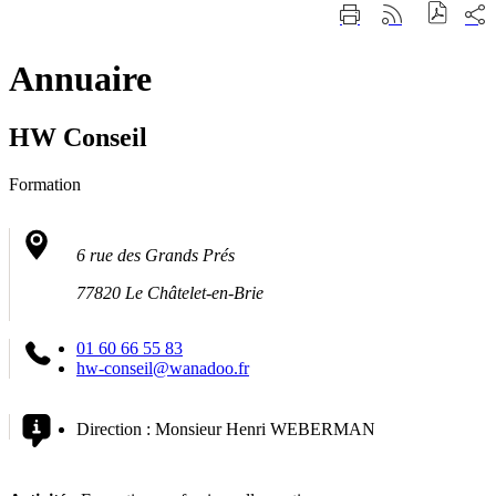
Fermer
Part
Imprimer
Générer
la
sur
cette
le
recherche
les
page
flux
rése
Annuaire
RSS
soci
HW Conseil
Formation
6 rue des Grands Prés
77820 Le Châtelet-en-Brie
01 60 66 55 83
hw-conseil@wanadoo.fr
Direction :
Monsieur Henri WEBERMAN