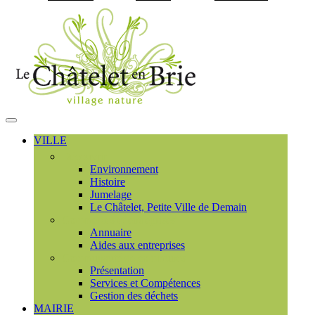
Visiter la page accueil du
MENU
PRINCIPAL
VILLE
Découvrir
Environnement
Histoire
Jumelage
Le Châtelet, Petite Ville de Demain
Commerces et entreprises
Annuaire
Aides aux entreprises
Communauté de communes
Présentation
Services et Compétences
Gestion des déchets
MAIRIE