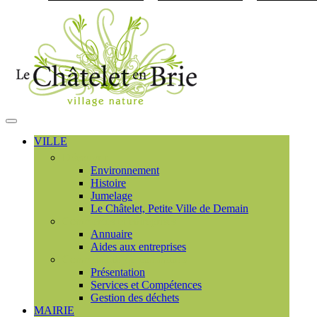
Visiter la page accueil du
MENU
PRINCIPAL
VILLE
Découvrir
Environnement
Histoire
Jumelage
Le Châtelet, Petite Ville de Demain
Commerces et entreprises
Annuaire
Aides aux entreprises
Communauté de communes
Présentation
Services et Compétences
Gestion des déchets
MAIRIE