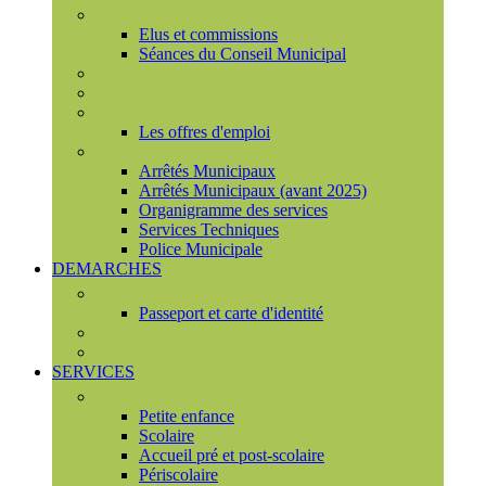
Conseil municipal
Elus et commissions
Séances du Conseil Municipal
Enquêtes Publiques
Marchés publics
Offres d'emploi
Les offres d'emploi
Services municipaux
Arrêtés Municipaux
Arrêtés Municipaux (avant 2025)
Organigramme des services
Services Techniques
Police Municipale
DEMARCHES
Etat civil
Passeport et carte d'identité
France Services
Urbanisme
SERVICES
Famille
Petite enfance
Scolaire
Accueil pré et post-scolaire
Périscolaire