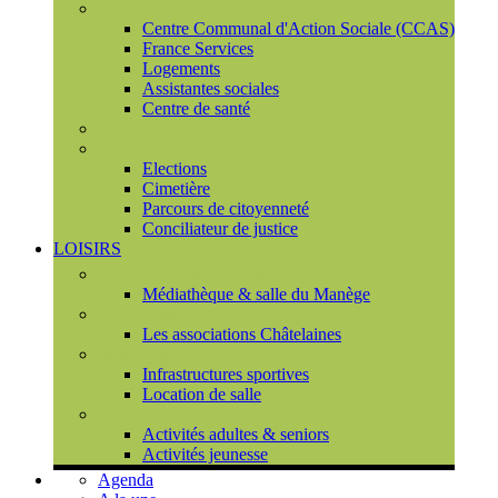
Social
Centre Communal d'Action Sociale (CCAS)
France Services
Logements
Assistantes sociales
Centre de santé
Urbanisme
Population
Elections
Cimetière
Parcours de citoyenneté
Conciliateur de justice
LOISIRS
Espace Culturel du Château
Médiathèque & salle du Manège
Associations
Les associations Châtelaines
Equipements
Infrastructures sportives
Location de salle
L'espace de vie sociale (CCAS)
Activités adultes & seniors
Activités jeunesse
Agenda