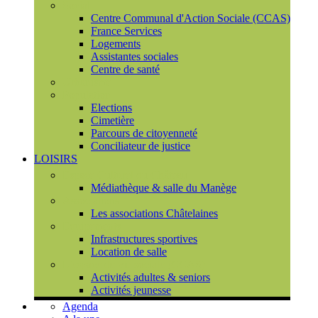
Social
Centre Communal d'Action Sociale (CCAS)
France Services
Logements
Assistantes sociales
Centre de santé
Urbanisme
Population
Elections
Cimetière
Parcours de citoyenneté
Conciliateur de justice
LOISIRS
Espace Culturel du Château
Médiathèque & salle du Manège
Associations
Les associations Châtelaines
Equipements
Infrastructures sportives
Location de salle
L'espace de vie sociale (CCAS)
Activités adultes & seniors
Activités jeunesse
Agenda