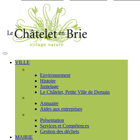
Visiter la page accueil du
MENU
PRINCIPAL
VILLE
Découvrir
Environnement
Histoire
Jumelage
Le Châtelet, Petite Ville de Demain
Commerces et entreprises
Annuaire
Aides aux entreprises
Communauté de communes
Présentation
Services et Compétences
Gestion des déchets
MAIRIE