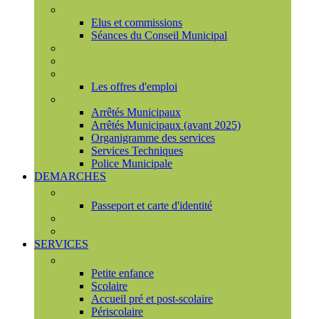
Conseil municipal
Elus et commissions
Séances du Conseil Municipal
Enquêtes Publiques
Marchés publics
Offres d'emploi
Les offres d'emploi
Services municipaux
Arrêtés Municipaux
Arrêtés Municipaux (avant 2025)
Organigramme des services
Services Techniques
Police Municipale
DEMARCHES
Etat civil
Passeport et carte d'identité
France Services
Urbanisme
SERVICES
Famille
Petite enfance
Scolaire
Accueil pré et post-scolaire
Périscolaire