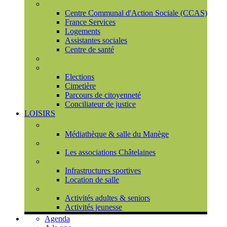
Social
Centre Communal d'Action Sociale (CCAS)
France Services
Logements
Assistantes sociales
Centre de santé
Urbanisme
Population
Elections
Cimetière
Parcours de citoyenneté
Conciliateur de justice
LOISIRS
Espace Culturel du Château
Médiathèque & salle du Manège
Associations
Les associations Châtelaines
Equipements
Infrastructures sportives
Location de salle
L'espace de vie sociale (CCAS)
Activités adultes & seniors
Activités jeunesse
Agenda