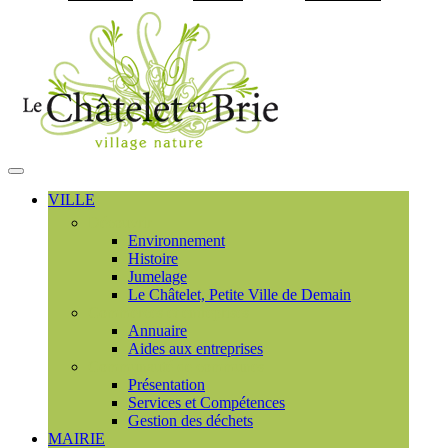
Visiter la page accueil du
MENU
PRINCIPAL
VILLE
Découvrir
Environnement
Histoire
Jumelage
Le Châtelet, Petite Ville de Demain
Commerces et entreprises
Annuaire
Aides aux entreprises
Communauté de communes
Présentation
Services et Compétences
Gestion des déchets
MAIRIE