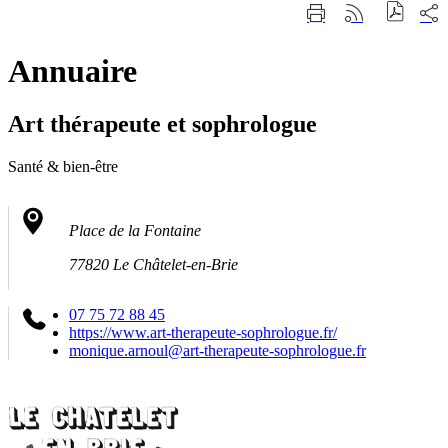
Fermer
Part
Imprimer
Générer
la
sur
cette
le
recherche
les
page
flux
rése
Annuaire
RSS
soci
Art thérapeute et sophrologue
Santé & bien-être
Place de la Fontaine
77820 Le Châtelet-en-Brie
07 75 72 88 45
https://www.art-therapeute-sophrologue.fr/
monique.arnoul@art-therapeute-sophrologue.fr