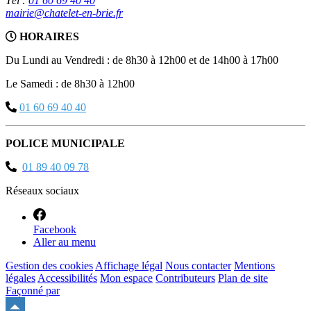
Tél :
01 60 69 40 40
mairie@chatelet-en-brie.fr
HORAIRES
Du Lundi au Vendredi : de 8h30 à 12h00 et de 14h00 à 17h00
Le Samedi : de 8h30 à 12h00
01 60 69 40 40
POLICE MUNICIPALE
01 89 40 09 78
Réseaux sociaux
Facebook
Aller au menu
Gestion des cookies
Affichage légal
Nous contacter
Mentions
légales
Accessibilités
Mon espace
Contributeurs
Plan de site
Façonné par
Remonter