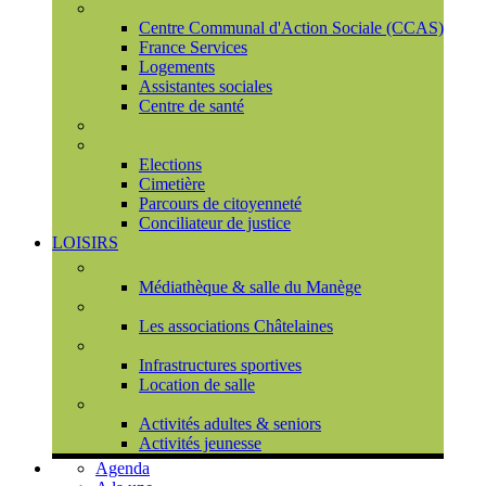
Social
Centre Communal d'Action Sociale (CCAS)
France Services
Logements
Assistantes sociales
Centre de santé
Urbanisme
Population
Elections
Cimetière
Parcours de citoyenneté
Conciliateur de justice
LOISIRS
Espace Culturel du Château
Médiathèque & salle du Manège
Associations
Les associations Châtelaines
Equipements
Infrastructures sportives
Location de salle
L'espace de vie sociale (CCAS)
Activités adultes & seniors
Activités jeunesse
Agenda