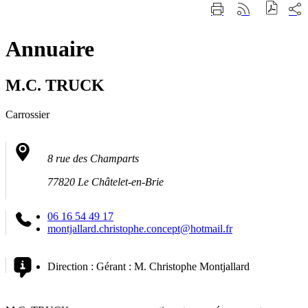
Fermer
Part
Imprimer
Générer
la
sur
cette
le
recherche
les
page
flux
rése
Annuaire
RSS
soci
M.C. TRUCK
Carrossier
8 rue des Champarts
77820 Le Châtelet-en-Brie
06 16 54 49 17
montjallard.christophe.concept@hotmail.fr
Direction :
Gérant : M. Christophe Montjallard