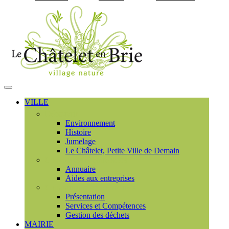
Visiter la page accueil du
MENU
PRINCIPAL
VILLE
Découvrir
Environnement
Histoire
Jumelage
Le Châtelet, Petite Ville de Demain
Commerces et entreprises
Annuaire
Aides aux entreprises
Communauté de communes
Présentation
Services et Compétences
Gestion des déchets
MAIRIE