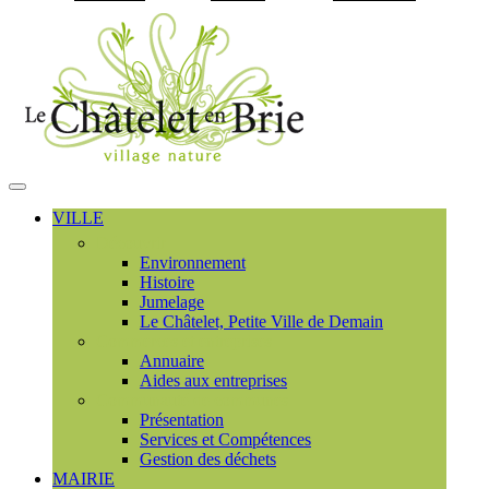
Visiter la page accueil du
MENU
PRINCIPAL
VILLE
Découvrir
Environnement
Histoire
Jumelage
Le Châtelet, Petite Ville de Demain
Commerces et entreprises
Annuaire
Aides aux entreprises
Communauté de communes
Présentation
Services et Compétences
Gestion des déchets
MAIRIE