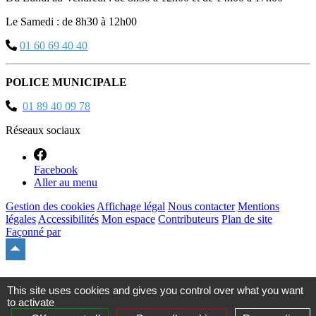
Le Samedi : de 8h30 à 12h00
01 60 69 40 40
POLICE MUNICIPALE
01 89 40 09 78
Réseaux sociaux
Facebook
Aller au menu
Gestion des cookies
Affichage légal
Nous contacter
Mentions
légales
Accessibilités
Mon espace
Contributeurs
Plan de site
Façonné par
Remonter
en
haut
du
This site uses cookies and gives you control over what you want
site
to activate