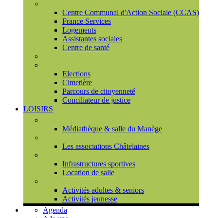
Social
Centre Communal d'Action Sociale (CCAS)
France Services
Logements
Assistantes sociales
Centre de santé
Urbanisme
Population
Elections
Cimetière
Parcours de citoyenneté
Conciliateur de justice
LOISIRS
Espace Culturel du Château
Médiathèque & salle du Manège
Associations
Les associations Châtelaines
Equipements
Infrastructures sportives
Location de salle
L'espace de vie sociale (CCAS)
Activités adultes & seniors
Activités jeunesse
Agenda