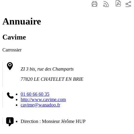
Fermer
Part
Imprimer
Générer
la
sur
cette
le
recherche
les
page
flux
rése
Annuaire
RSS
soci
Cavime
Carrossier
ZI 3 bis, rue des Champarts
77820 LE CHATELET EN BRIE
01 60 66 60 35
http://www.cavime.com
cavime@wanadoo.fr
Direction :
Monsieur Jérôme HUP